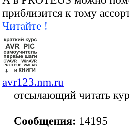
приблизится к тому ассор
Читайте !
avr123.nm.ru
отсылающий читать ку
Сообщения:
14195