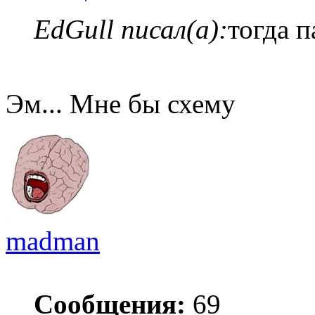
EdGull писал(а):
тогда п
Эм... Мне бы схему
madman
Сообщения:
69