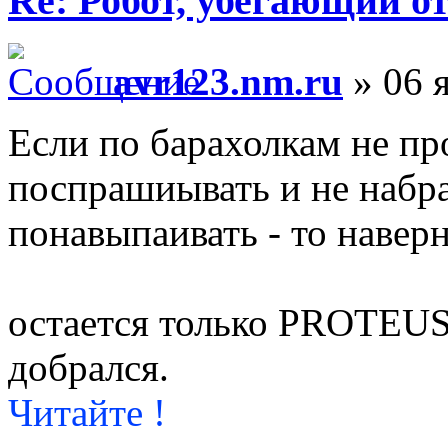
Re: Робот, убегающий о
avr123.nm.ru
» 06 я
Если по барахолкам не пр
поспрашиывать и не набра
понавыпаивать - то навер
остается только PROTEU
добрался.
Читайте !