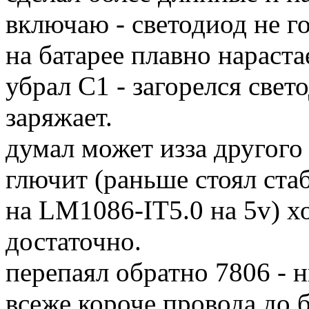
включаю - светодиод не го
на батарее плавно нарастае
убрал C1 - загорелся свет
заряжает.
думал может изза другого
глючит (раньше стоял стаб
на LM1086-IT5.0 на 5v) х
достаточно.
перепаял обратно 7806 - 
всеже короче провода до б