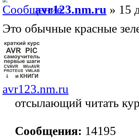
avr123.nm.ru
» 15 д
Это обычные красные зел
avr123.nm.ru
отсылающий читать ку
Сообщения:
14195