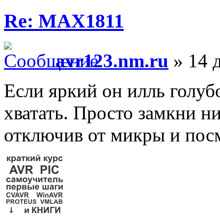
Re: MAX1811
avr123.nm.ru
» 14 д
Если яркий он илль голуб
хватать. Просто замкни н
отключив от микры и посм