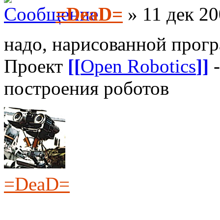
=DeaD=
» 11 дек 20
надо, нарисованной прогр
Проект
[[
Open Robotics
]]
-
построения роботов
=DeaD=