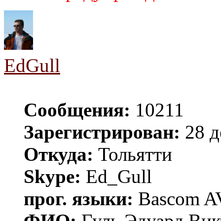
EdGull
Сообщения:
10211
Зарегистрирован:
28 д
Откуда:
Тольятти
Skype:
Ed_Gull
прог. языки:
Bascom AV
ФИО:
Гуль Эдуард Вик