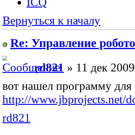
ICQ
Вернуться к началу
Re: Управление робото
rd821
» 11 дек 2009
вот нашел программу для
http://www.jbprojects.net/
rd821