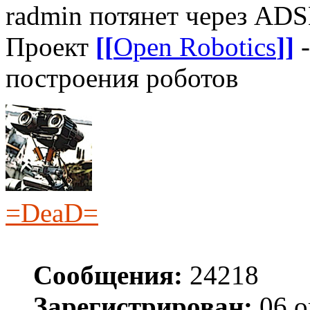
radmin потянет через AD
Проект
[[
Open Robotics
]]
-
построения роботов
=DeaD=
Сообщения:
24218
Зарегистрирован:
06 о