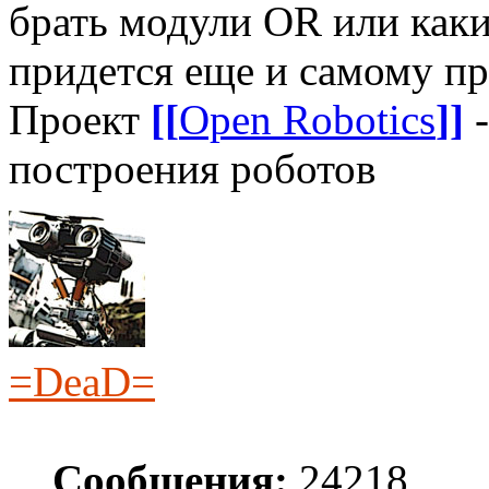
брать модули OR или каки
придется еще и самому п
Проект
[[
Open Robotics
]]
-
построения роботов
=DeaD=
Сообщения:
24218