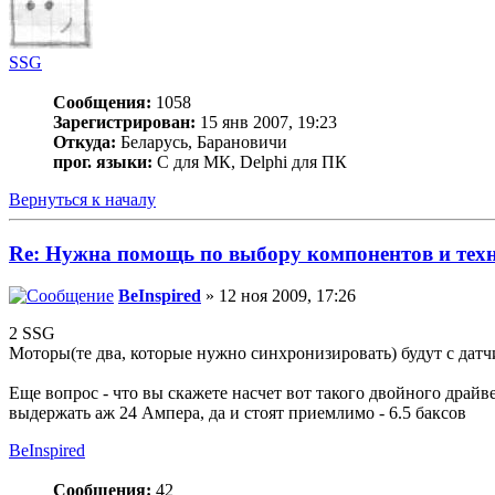
SSG
Сообщения:
1058
Зарегистрирован:
15 янв 2007, 19:23
Откуда:
Беларусь, Барановичи
прог. языки:
С для МК, Delphi для ПК
Вернуться к началу
Re: Нужна помощь по выбору компонентов и тех
BeInspired
» 12 ноя 2009, 17:26
2 SSG
Моторы(те два, которые нужно синхронизировать) будут с датчи
Еще вопрос - что вы скажете насчет вот такого двойного драй
выдержать аж 24 Ампера, да и стоят приемлимо - 6.5 баксов
BeInspired
Сообщения:
42