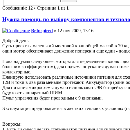
Сообщений: 12 • Страница
1
из
1
Нужна помощь по выбору компонентов и технол
BeInspired
» 12 ноя 2009, 13:16
Добрый день
Суть проекта - маленький мостовой кран общей массой в 70 кг
один мотор обеспечивает движение поперек и еще один - подъе
Пока надумал следующее: моторы для перемещения вдоль - два 
большим коэффициентом), для подъема опускания думаю тоже в
коллекторные.
Планирую использовать различные источники питания для схем
12В и токи в два раза меньше протекают. Аккумулятор (один бо
Для питания микросхемы думаю использовать 9В батарейку с 
буду юзать аппаратный ШИМ.
Пульт управления будет проводным с 9 кнопками.
Эксплуатация предполагается в жестких тепловых условиях (п
Вопросы:
1. Есть ли смысл делать стабилизатор питания для силового пи