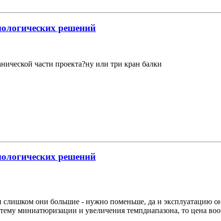
нологических решений
анической части проекта?ну или три кран балки
нологических решений
и слишком они большие - нужно поменьше, да и эксплуатацию он
на тему миниатюризации и увеличения темпдиапазона, то цена воо