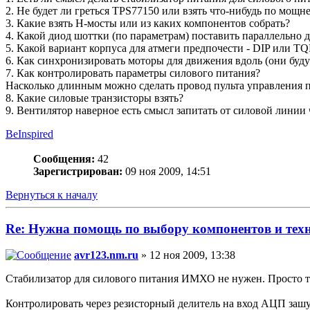
2. Не будет ли греться TPS77150 или взять что-нибудь по мощн
3. Какие взять H-мосты или из каких компонентов собрать?
4. Какой диод шоттки (по параметрам) поставить параллельно
5. Какой вариант корпуса для атмеги предпочести - DIP или T
6. Как синхронизировать моторы для движения вдоль (они будут 
7. Как контролировать параметры силового питания?
Насколько длинным можно сделать провод пульта управления 
8. Какие силовые транзисторы взять?
9. Вентилятор наверное есть смысл запитать от силовой линии ч
BeInspired
Сообщения:
42
Зарегистрирован:
09 ноя 2009, 14:51
Вернуться к началу
Re: Нужна помощь по выбору компонентов и тех
avr123.nm.ru
» 12 ноя 2009, 13:38
Стабилизатор для силового питания ИМХО не нужен. Просто 
Контролировать через резисторный делитель на вход АЦП заш