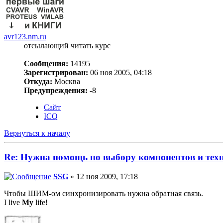
avr123.nm.ru
отсылающий читать курс
Сообщения:
14195
Зарегистрирован:
06 ноя 2005, 04:18
Откуда:
Москва
Предупреждения:
-8
Сайт
ICQ
Вернуться к началу
Re: Нужна помощь по выбору компонентов и тех
SSG
» 12 ноя 2009, 17:18
Чтобы ШИМ-ом синхронизировать нужна обратная связь.
I live
My
life!