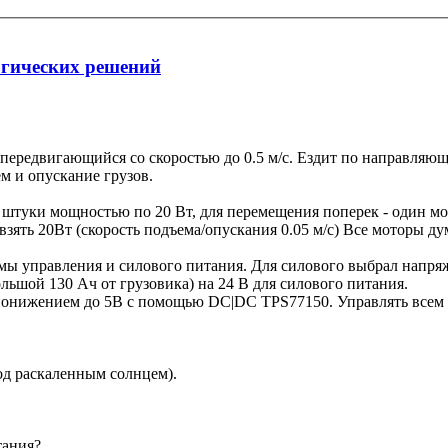
огических решений
, передвигающийся со скоростью до 0.5 м/с. Ездит по направляю
м и опускание грузов.
штуки мощностью по 20 Вт, для перемещения поперек - один мот
зять 20Вт (скорость подъема/опускания 0.05 м/с) Все моторы д
ы управления и силового питания. Для силового выбрал напряже
льшой 130 Ач от грузовика) на 24 В для силового питания.
понижением до 5В с помощью DC|DC TPS77150. Управлять всем 
од раскаленным солнцем).
тания?