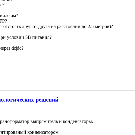
ее?
 движкам?
QFP?
отстоять друг от друга на расстоянии до 2.5 метров)?
при условии 5В питания?
ерез dc|dc?
нологических решений
трансформатор выпрямитель и конденсаторы.
унтированый конденсатором.