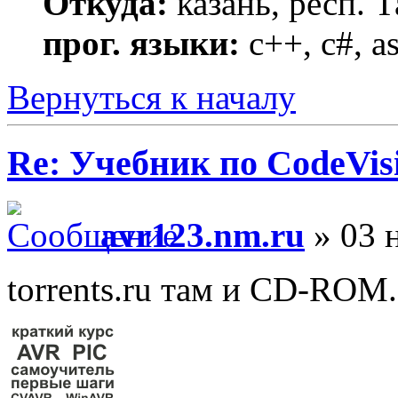
Откуда:
казань, респ. Т
прог. языки:
c++, c#, a
Вернуться к началу
Re: Учебник по CodeVis
avr123.nm.ru
» 03 н
torrents.ru там и CD-ROM.