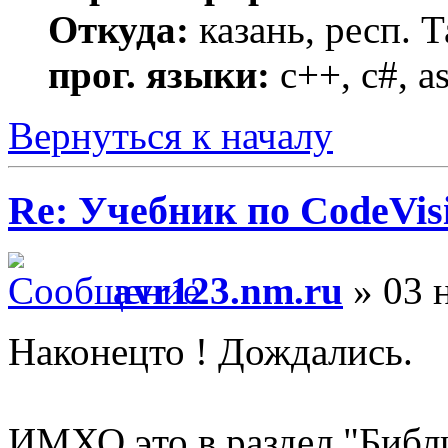
Откуда:
казань, респ. Т
прог. языки:
c++, c#, a
Вернуться к началу
Re: Учебник по CodeVis
avr123.nm.ru
» 03 н
Наконецто ! Дождались.
ИМХО это в раздел "Библи