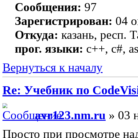
Сообщения:
97
Зарегистрирован:
04 о
Откуда:
казань, респ. Т
прог. языки:
c++, c#, a
Вернуться к началу
Re: Учебник по CodeVis
avr123.nm.ru
» 03 н
Просто при просмотре над