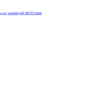
o.ca/~rpaisley4/LM555.html