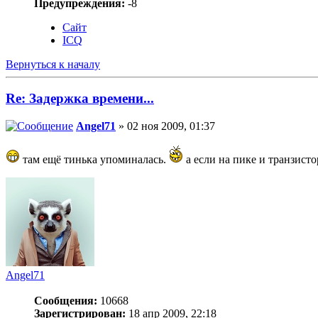
Предупреждения:
-8
Сайт
ICQ
Вернуться к началу
Re: Задержка времени...
Angel71
» 02 ноя 2009, 01:37
там ещё тинька упоминалась.
а если на пике и транзистор
Angel71
Сообщения:
10668
Зарегистрирован:
18 апр 2009, 22:18