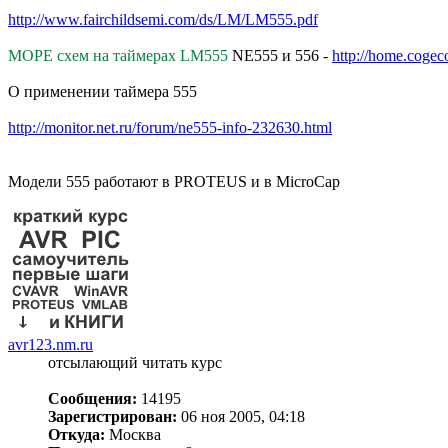
http://www.fairchildsemi.com/ds/LM/LM555.pdf
МОРЕ схем на таймерах LM555
NE555 и 556 -
http://home.cogec
О применении таймера 555
http://monitor.net.ru/forum/ne555-info-232630.html
Модели 555 работают в PROTEUS и в MicroCap
avr123.nm.ru
отсылающий читать курс
Сообщения:
14195
Зарегистрирован:
06 ноя 2005, 04:18
Откуда:
Москва