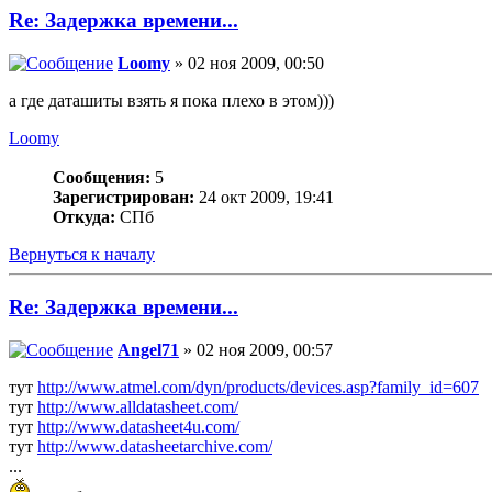
Re: Задержка времени...
Loomy
» 02 ноя 2009, 00:50
а где даташиты взять я пока плехо в этом)))
Loomy
Сообщения:
5
Зарегистрирован:
24 окт 2009, 19:41
Откуда:
СПб
Вернуться к началу
Re: Задержка времени...
Angel71
» 02 ноя 2009, 00:57
тут
http://www.atmel.com/dyn/products/devices.asp?family_id=607
тут
http://www.alldatasheet.com/
тут
http://www.datasheet4u.com/
тут
http://www.datasheetarchive.com/
...