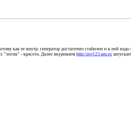
потому как ее внутр. генератор достаточно стабилен и к ней над
 "логик" - красота. Далее вкуриваем
http://avr123.nm.ru
запускаем