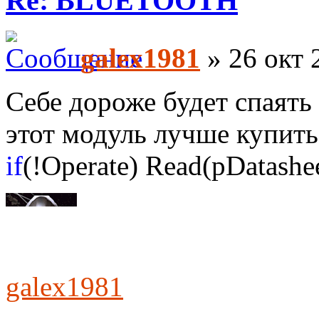
Re: BLUETOOTH
galex1981
» 26 окт 
Себе дороже будет спаят
этот модуль лучше купить
if
(!Operate) Read(pDatashee
galex1981