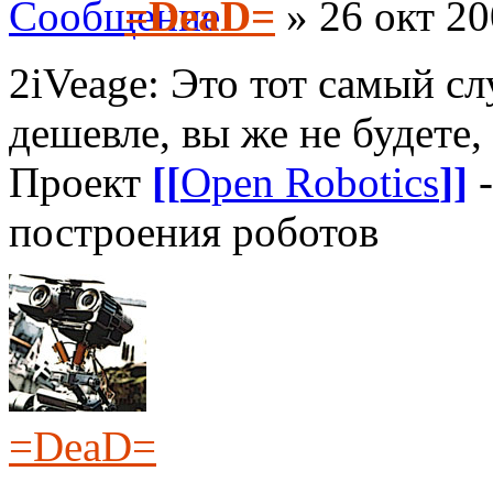
=DeaD=
» 26 окт 20
2iVeage: Это тот самый сл
дешевле, вы же не будете
Проект
[[
Open Robotics
]]
-
построения роботов
=DeaD=