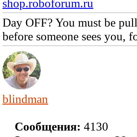
shop.roboforum.ru
Day OFF? You must be pull
before someone sees you, f
blindman
Сообщения:
4130