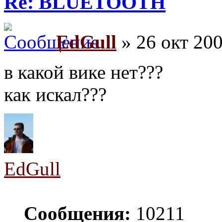
Re: BLUETOOTH
EdGull
» 26 окт 200
в какой вике нет???
как искал???
EdGull
Сообщения:
10211