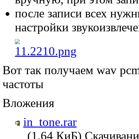
после записи всех нужн
настройки звукоизвлеч
Вот так получаем wav pc
частоты
Вложения
in_tone.rar
(1.64 КиБ) Скачивани