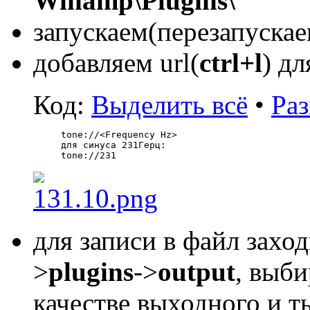
Winamp\Plugins\
запускаем(перезапуска
добавляем url(
ctrl+l
) д
Код:
Выделить всё
•
Раз
tone://<Frequency Hz>
для синуса 231Герц:
tone://231
для записи в файл захо
>
plugins
->
output
, выб
качестве выходного и 