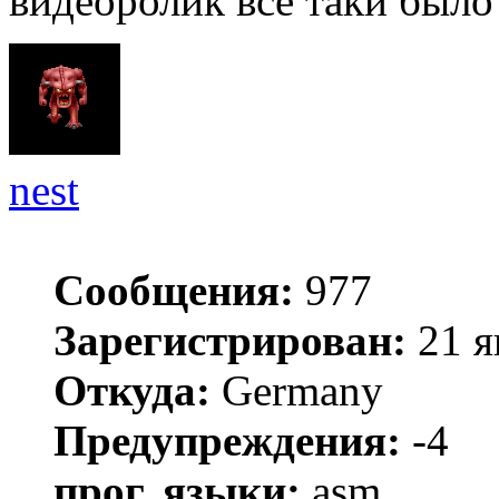
видеоролик всё таки было
nest
Сообщения:
977
Зарегистрирован:
21 я
Откуда:
Germany
Предупреждения:
-4
прог. языки:
asm