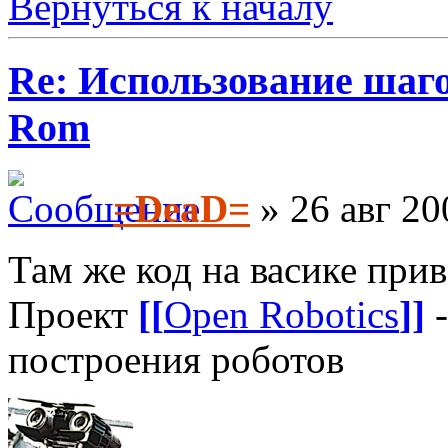
Вернуться к началу
Re: Использование шаг
Rom
=DeaD=
» 26 авг 20
Там же код на васике приве
Проект
[[
Open Robotics
]]
-
построения роботов