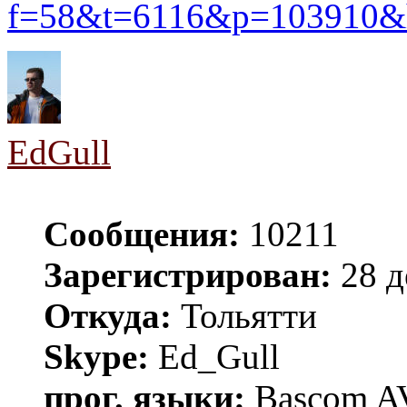
f=58&t=6116&p=1039
EdGull
Сообщения:
10211
Зарегистрирован:
28 д
Откуда:
Тольятти
Skype:
Ed_Gull
прог. языки:
Bascom AV