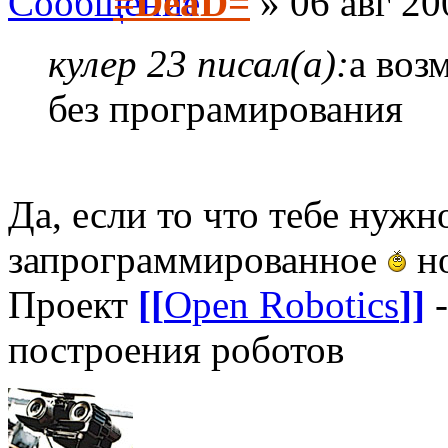
=DeaD=
» 06 авг 20
кулер 23 писал(а):
а воз
без програмирования
Да, если то что тебе нужн
запрограммированное
но
Проект
[[
Open Robotics
]]
-
построения роботов