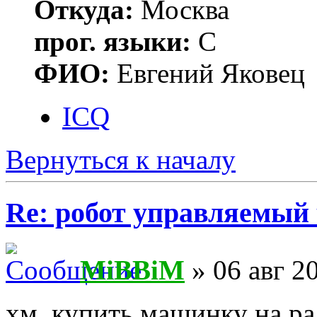
Откуда:
Москва
прог. языки:
С
ФИО:
Евгений Яковец
ICQ
Вернуться к началу
Re: робот управляемый 
MiBBiM
» 06 авг 2
хм. купить машинку на р