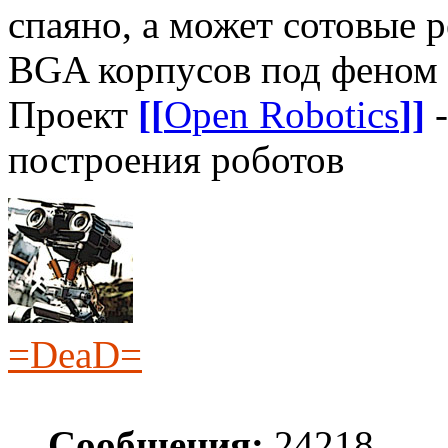
спаяно, а может сотовые 
BGA корпусов под феном
Проект
[[
Open Robotics
]]
-
построения роботов
=DeaD=
Сообщения:
24218