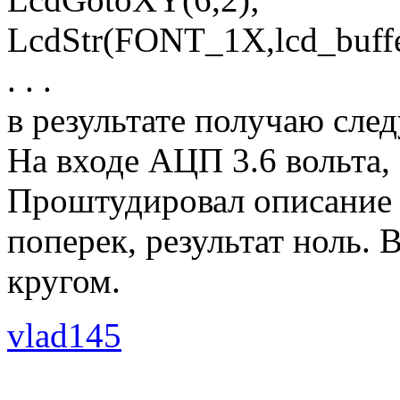
LcdStr(FONT_1X,lcd_buffe
. . .
в результате получаю сле
На входе АЦП 3.6 вольта,
Проштудировал описание фу
поперек, результат ноль. 
кругом.
vlad145