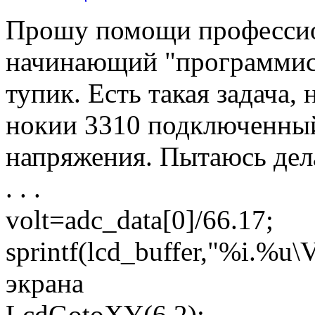
Прошу помощи профессион
начинающий "программист
тупик. Есть такая задача,
нокии 3310 подключенный
напряжения. Пытаюсь дела
. . .
volt=adc_data[0]/66.17;
sprintf(lcd_buffer,"%i.%u\
экрана
LcdGotoXY(6,2);