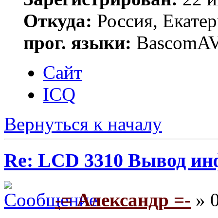
Откуда:
Россия, Екате
прог. языки:
BascomAVR
Сайт
ICQ
Вернуться к началу
Re: LCD 3310 Вывод и
-= Александр =-
» 0