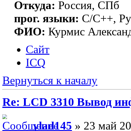
Откуда:
Россия, СПб
прог. языки:
C/C++, Py
ФИО:
Курмис Алексан
Сайт
ICQ
Вернуться к началу
Re: LCD 3310 Вывод и
vlad145
» 23 май 20