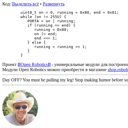
Код:
Выделить всё
•
Развернуть
   uint8_t on = 0, running = 0x80, end = 0x01;
   while (on != 255U) {
      PORTA = on | running;
      if (running == end) {
         running = 0x80;
         on |= end;
         end <<= 1;
      } else {
         running = running >> 1;
      }
   }
Проект
[[
Open Robotics
]]
- универсальные модули для построен
Модули Open Robotics можно приобрести в магазине
shop.robof
Day OFF? You must be pulling my leg! Stop making humor before so