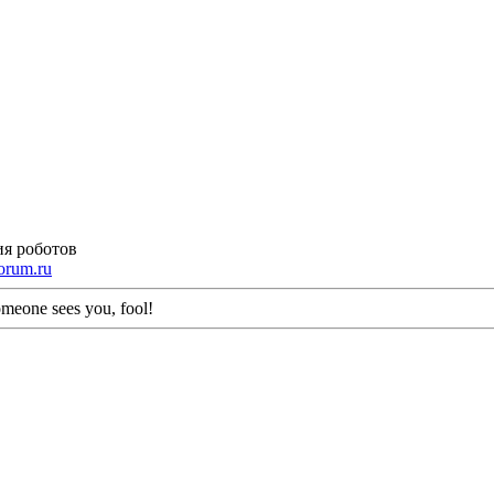
ия роботов
orum.ru
meone sees you, fool!