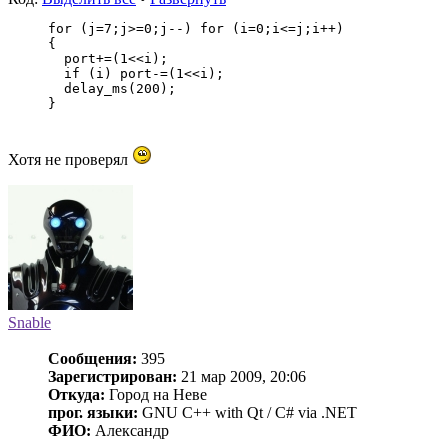
for (j=7;j>=0;j--) for (i=0;i<=j;i++)
{
  port+=(1<<i);
  if (i) port-=(1<<i);
  delay_ms(200);
}
Хотя не проверял
Snable
Сообщения:
395
Зарегистрирован:
21 мар 2009, 20:06
Откуда:
Город на Неве
прог. языки:
GNU C++ with Qt / C# via .NET
ФИО:
Александр