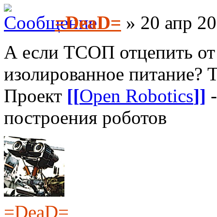
=DeaD=
» 20 апр 20
А если ТСОП отцепить от
изолированное питание? Т
Проект
[[
Open Robotics
]]
-
построения роботов
=DeaD=