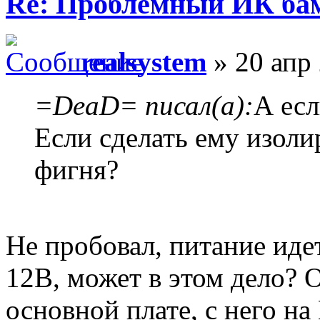
Re: Проблемный ИК ба
realsystem
» 20 апр 
=DeaD= писал(а):
А ес
Если сделать ему изоли
фигня?
Не пробовал, питание ид
12В, может в этом дело? О
основной плате, с него н