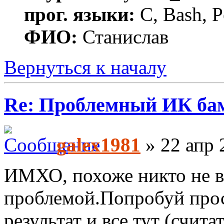
прог. языки:
C, Bash, P
ФИО:
Станислав
Вернуться к началу
Re: Проблемный ИК ба
galex1981
» 22 апр 
ИМХО, похоже никто не вс
проблемой.Попробуй про
результат и все тут (счита