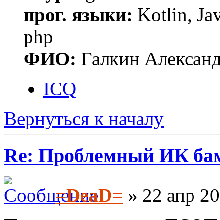
прог. языки:
Kotlin, Ja
php
ФИО:
Галкин Алексан
ICQ
Вернуться к началу
Re: Проблемный ИК ба
=DeaD=
» 22 апр 20