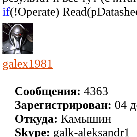
if
(!Operate) Read(pDatashee
galex1981
Сообщения:
4363
Зарегистрирован:
04 д
Откуда:
Камышин
Skype:
galk-aleksandr1