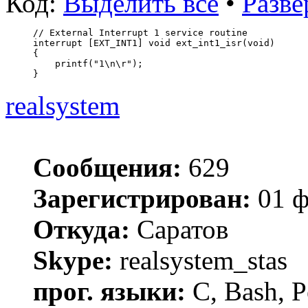
Код:
Выделить всё
•
Разве
// External Interrupt 1 service routine
interrupt [EXT_INT1] void ext_int1_isr(void)
{
    printf("1\n\r");
}
realsystem
Сообщения:
629
Зарегистрирован:
01 ф
Откуда:
Саратов
Skype:
realsystem_stas
прог. языки:
C, Bash, P