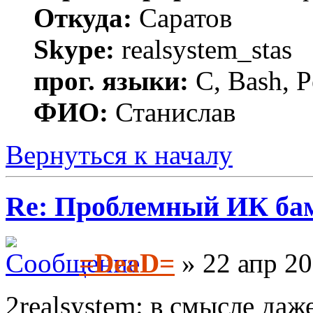
Откуда:
Саратов
Skype:
realsystem_stas
прог. языки:
C, Bash, P
ФИО:
Станислав
Вернуться к началу
Re: Проблемный ИК ба
=DeaD=
» 22 апр 20
2realsystem: в смысле да