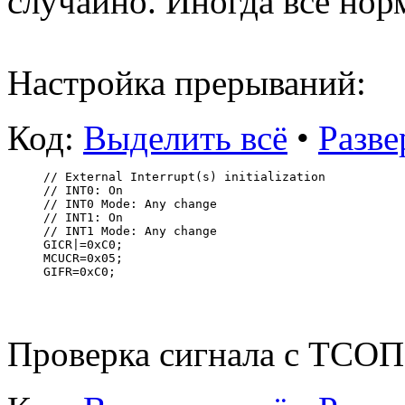
случайно. Иногда всё нор
Настройка прерываний:
Код:
Выделить всё
•
Разве
// External Interrupt(s) initialization
// INT0: On
// INT0 Mode: Any change
// INT1: On
// INT1 Mode: Any change
GICR|=0xC0;
MCUCR=0x05;
GIFR=0xC0;
Проверка сигнала с ТСОП