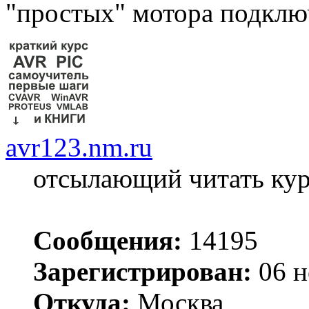
"простых" мотора подклю
avr123.nm.ru
отсылающий читать ку
Сообщения:
14195
Зарегистрирован:
06 н
Откуда:
Москва