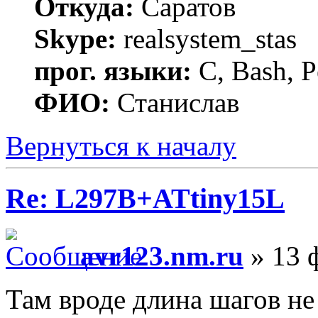
Откуда:
Саратов
Skype:
realsystem_stas
прог. языки:
C, Bash, P
ФИО:
Станислав
Вернуться к началу
Re: L297B+ATtiny15L
avr123.nm.ru
» 13 
Там вроде длина шагов не