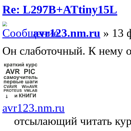
Re: L297B+ATtiny15L
avr123.nm.ru
» 13 
Он слаботочный. К нему 
avr123.nm.ru
отсылающий читать ку