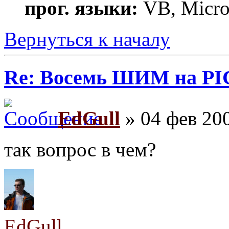
прог. языки:
VB, MicroC
Вернуться к началу
Re: Восемь ШИМ на PI
EdGull
» 04 фев 200
так вопрос в чем?
EdGull