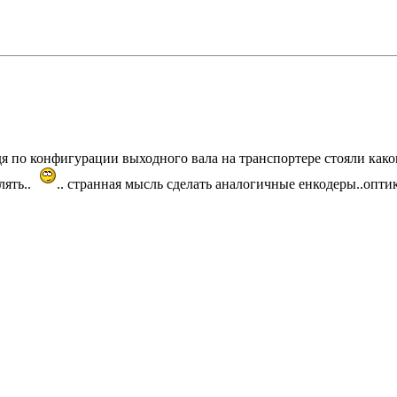
дя по конфигурации выходного вала на транспортере стояли как
лять..
.. странная мысль сделать аналогичные енкодеры..опти