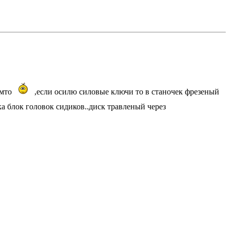
омто
,если осилю силовые ключи то в станочек фрезеный
ка блок головок сидиков..диск травленый через