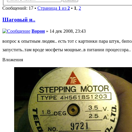
Сообщений: 17 •
Страница
1
из
2
•
1
,
2
Шаговый и..
Ворон
» 14 дек 2008, 23:43
вопрос к опытным людям.. есть тот с картинки пара штук, бипо
запустить..там вроде мосфеты мощные..в питании процессора..
Вложения