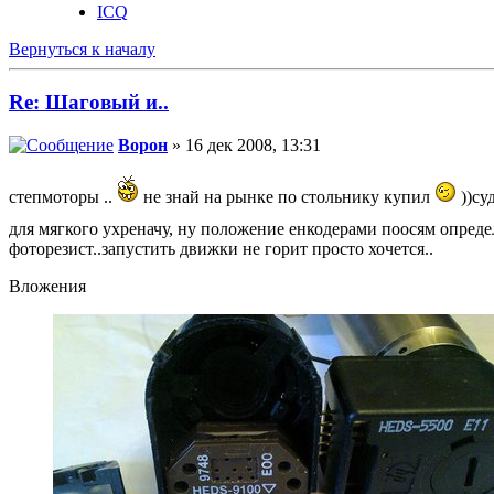
ICQ
Вернуться к началу
Re: Шаговый и..
Ворон
» 16 дек 2008, 13:31
степмоторы ..
не знай на рынке по стольнику купил
))су
для мягкого ухреначу, ну положение енкодерами поосям опреде
фоторезист..запустить движки не горит просто хочется..
Вложения