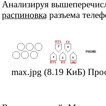
Анализируя вышеперечисл
распиновка
разъема телеф
max.jpg (8.19 КиБ) Про