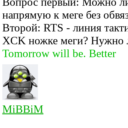
Вопрос первый: Можно л
напрямую к меге без обвя
Второй: RTS - линия такт
XCK ножке меги? Нужно л
Tomorrow will be. Better
MiBBiM