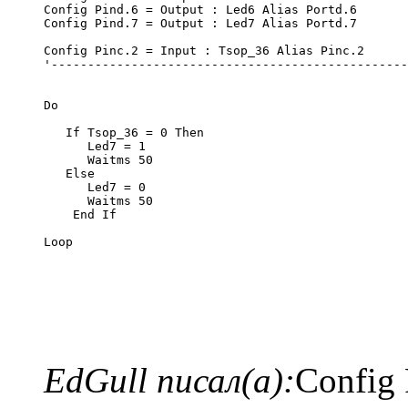
Config Pind.6 = Output : Led6 Alias Portd.6       
Config Pind.7 = Output : Led7 Alias Portd.7       
Config Pinc.2 = Input : Tsop_36 Alias Pinc.2
'-------------------------------------------------
Do
   If Tsop_36 = 0 Then
      Led7 = 1
      Waitms 50
   Else
      Led7 = 0
      Waitms 50
    End If
Loop
EdGull писал(а):
Config 