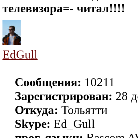
телевизора=- читал!!!!
EdGull
Сообщения:
10211
Зарегистрирован:
28 д
Откуда:
Тольятти
Skype:
Ed_Gull
прог. языки:
Bascom AV