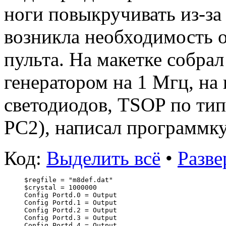
ноги повыкручивать из-за 
возникла необходимость 
пульта. На макетке собра
генератором на 1 Мгц, на
светодиодов, TSOP по ти
PC2), написал программк
Код:
Выделить всё
•
Разве
$regfile = "m8def.dat"                            
$crystal = 1000000                                
Config Portd.0 = Output                           
Config Portd.1 = Output                           
Config Portd.2 = Output                           
Config Portd.3 = Output                           
Config Portd.4 = Output                           