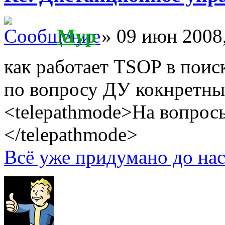
Myp
» 09 июн 2008,
как работает TSOP в поис
по вопросу ДУ кокнретны
<telepathmode>На вопросы
</telepathmode>
Всё уже придумано до нас