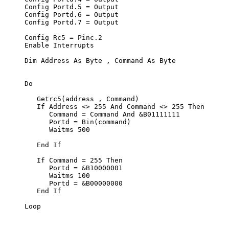
Config Portd.5 = Output                           
Config Portd.6 = Output                           
Config Portd.7 = Output                           
Config Rc5 = Pinc.2
Enable Interrupts
Dim Address As Byte , Command As Byte
Do
   Getrc5(address , Command)
   If Address <> 255 And Command <> 255 Then
      Command = Command And &B01111111
      Portd = Bin(command)
      Waitms 500
   End If
   If Command = 255 Then
      Portd = &B10000001
      Waitms 100
      Portd = &B00000000
   End If
Loop