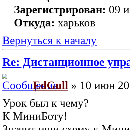
Зарегистрирован:
09 и
Откуда:
харьков
Вернуться к началу
Re: Дистанционное упр
EdGull
» 10 июн 20
Урок был к чему?
К МиниБоту!
Значит ищи схему к Мини