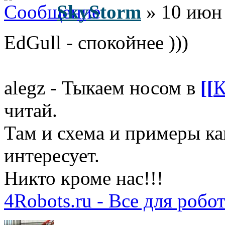
SkyStorm
» 10 июн 
EdGull - спокойнее )))
alegz - Тыкаем носом в
[[
К
читай.
Там и схема и примеры как
интересует.
Никто кроме нас!!!
4Robots.ru - Все для робо