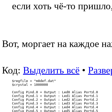
если хоть чё-то пришло
Вот, моргает на каждое н
Код:
Выделить всё
•
Разве
$regfile = "m8def.dat"                            
$crystal = 1000000                                
Config Pind.0 = Output : Led0 Alias Portd.0       
Config Pind.1 = Output : Led1 Alias Portd.1       
Config Pind.2 = Output : Led2 Alias Portd.2       
Config Pind.3 = Output : Led3 Alias Portd.3       
Config Pind.4 = Output : Led4 Alias Portd.4       
Config Pind.5 = Output : Led5 Alias Portd.5       