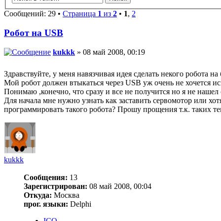
Сообщений: 29 •
Страница
1
из
2
•
1
,
2
Робот на USB
kukkk
» 08 май 2008, 00:19
Здравствуйте, у меня навязчивая идея сделать некого робота н
Мой робот должен втыкаться через USB уж очень не хочется ис
Понимаю ,конечно, что сразу и все не получится но я не нашел
Для начала мне нужно узнать как заставить сервомотор или хо
программировать такого робота? Прошу прощения т.к. таких те
kukkk
Сообщения:
13
Зарегистрирован:
08 май 2008, 00:04
Откуда:
Москва
прог. языки:
Delphi
ICQ