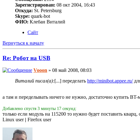
Зарегистрирован:
08 окт 2004, 16:43
Откуда:
St. Petersburg
Skype:
quark-bot
ФИО:
Клебан Виталий
Сайт
Вернуться к началу
Re: Робот на USB
Vooon
» 08 май 2008, 08:03
Виталий писал(а):
[...] переделать
http://minibot.appee.ru/
для
а там и переделывать ничего не нужно, достаточно купить BT-м
Добавлено спустя 3 минуты 17 секунд:
только если модуль на 115200 то нужно будет поставить кварц,
Linux user
|
Firefox user