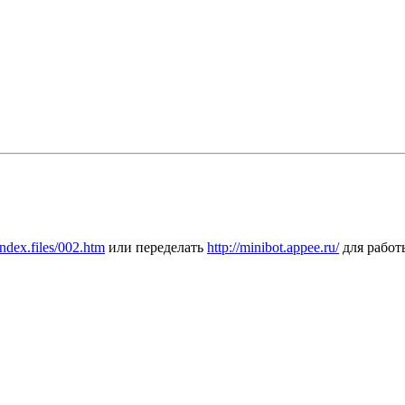
index.files/002.htm
или переделать
http://minibot.appee.ru/
для работы