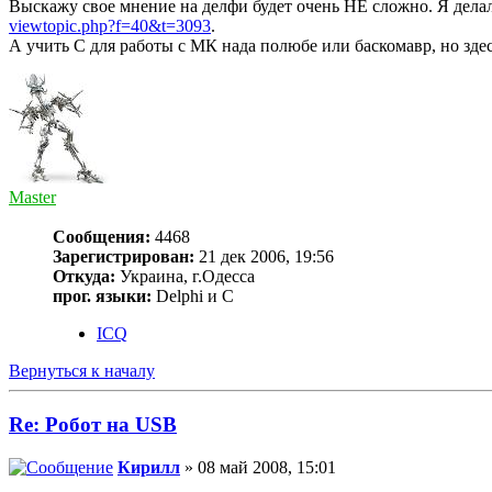
Выскажу свое мнение на делфи будет очень НЕ сложно. Я дела
viewtopic.php?f=40&t=3093
.
А учить С для работы с МК нада полюбе или баскомавр, но зде
Master
Сообщения:
4468
Зарегистрирован:
21 дек 2006, 19:56
Откуда:
Украина, г.Одесса
прог. языки:
Delphi и С
ICQ
Вернуться к началу
Re: Робот на USB
Кирилл
» 08 май 2008, 15:01