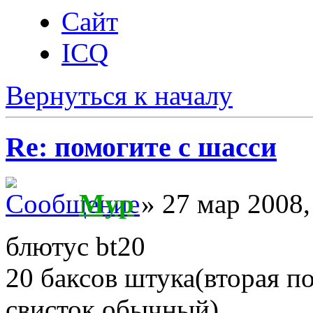
Сайт
ICQ
Вернуться к началу
Re: помогите с шасси
Myp
» 27 мар 2008,
блютус bt20
20 баксов штука(вторая п
свисток обычный)