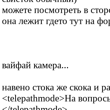
можете посмотреть в сто
она лежит гдето тут на фо
вайфай камера...
навено стока же скока и р
<telepathmode>На вопросы
</telepathmode>