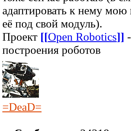
адаптировать к нему мою 
её под свой модуль).
Проект
[[
Open Robotics
]]
-
построения роботов
=DeaD=