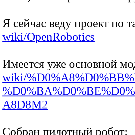
Я сейчас веду проект по 
wiki/OpenRobotics
Имеется уже основной мо
wiki/%D0%A8%D0%BB%
%D0%BA%D0%BE%D0%
A8D8M2
Собран пилотный робот: