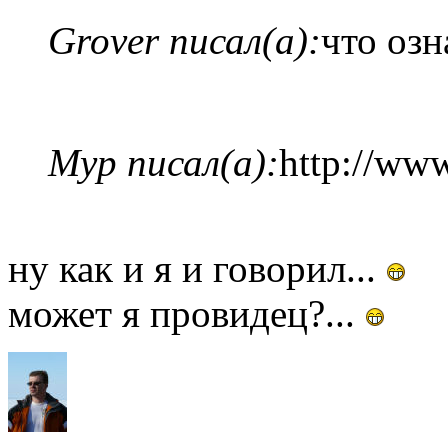
Grover писал(а):
что озн
Myp писал(а):
http://ww
ну как и я и говорил...
может я провидец?...