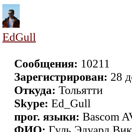
EdGull
Сообщения:
10211
Зарегистрирован:
28 д
Откуда:
Тольятти
Skype:
Ed_Gull
прог. языки:
Bascom AV
ФИО:
Гуль Эдуард Вик