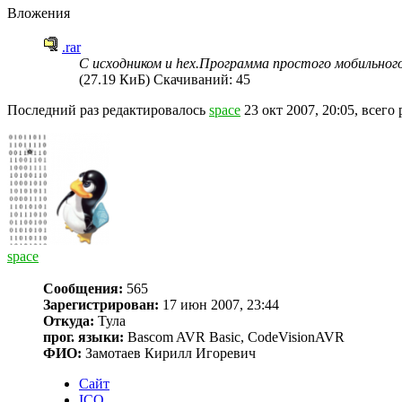
Вложения
.rar
С исходником и hex.Программа простого мобильног
(27.19 КиБ) Скачиваний: 45
Последний раз редактировалось
space
23 окт 2007, 20:05, всего 
space
Сообщения:
565
Зарегистрирован:
17 июн 2007, 23:44
Откуда:
Тула
прог. языки:
Bascom AVR Basic, CodeVisionAVR
ФИО:
Замотаев Кирилл Игоревич
Сайт
ICQ