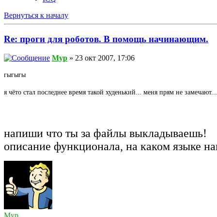
Вернуться к началу
Re: проги для роботов. В помощь начинающим.
Myp
» 23 окт 2007, 17:06
гыгыгы
я чёто стал последнее время такой худенький... меня прям не замечают...
напиши что ты за файлы выкладываешь!
описание функционала, на каком языке н
Myp