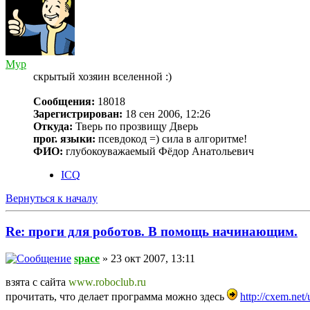
Myp
скрытый хозяин вселенной :)
Сообщения:
18018
Зарегистрирован:
18 сен 2006, 12:26
Откуда:
Тверь по прозвищу Дверь
прог. языки:
псевдокод =) сила в алгоритме!
ФИО:
глубокоуважаемый Фёдор Анатольевич
ICQ
Вернуться к началу
Re: проги для роботов. В помощь начинающим.
space
» 23 окт 2007, 13:11
взята с сайта
www.roboclub.ru
прочитать, что делает программа можно здесь
http://cxem.net