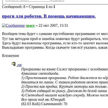
Сообщений: 8 • Страница
1
из
1
проги для роботов. В помощь начинающим.
space
» 22 окт 2007, 15:31
Вообщем тема будет с самыми прстейшими прграммами от миган
Тут так методом проб и ошибок новички будут разбираться, что
Здесь будут выложенны программы, если кто-то захочет вылож
Выкладываю программы. Когда скачаете там всё указано, какая 
Вложения
.rar
Программы на языке Си.все программы с исходниками
4)мигание светодиода.
1) Простенькая программа. Робот движется по чёр
двигаться по линии. С таким роботом можно прини
2) Проста как пробка. Крутит моторы как только м
3) Робот ездящий по рингу. Доезжая до белой лини
4) Светодиод мигает каждую секунду. Можно поста
Все проги под мк ATmega8.
(82.03 КиБ) Скачиваний: 70