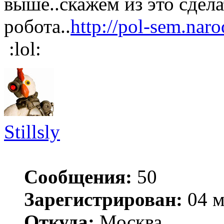
выше..скажем из это сдел
робота..
http://pol-sem.na
:lol:
Stillsly
Сообщения:
50
Зарегистрирован:
04 м
Откуда:
Москва