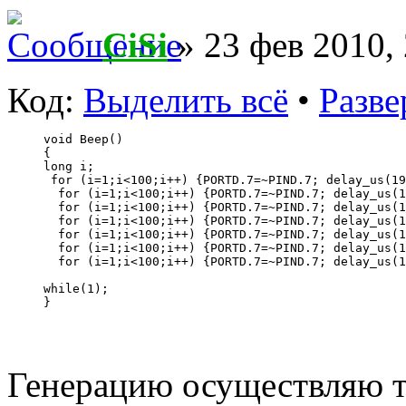
CiSi
» 23 фев 2010,
Код:
Выделить всё
•
Разве
void Beep()
{
long i;
 for (i=1;i<100;i++) {PORTD.7=~PIND.7; delay_us(19
  for (i=1;i<100;i++) {PORTD.7=~PIND.7; delay_us(1
  for (i=1;i<100;i++) {PORTD.7=~PIND.7; delay_us(1
  for (i=1;i<100;i++) {PORTD.7=~PIND.7; delay_us(1
  for (i=1;i<100;i++) {PORTD.7=~PIND.7; delay_us(1
  for (i=1;i<100;i++) {PORTD.7=~PIND.7; delay_us(1
  for (i=1;i<100;i++) {PORTD.7=~PIND.7; delay_us(1
while(1);
} 
Генерацию осуществляю т