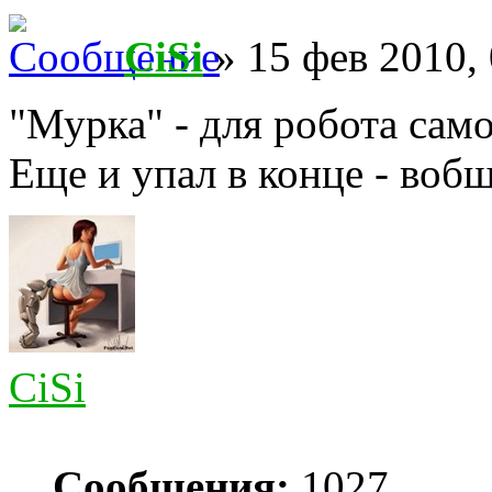
CiSi
» 15 фев 2010,
"Мурка" - для робота сам
Еще и упал в конце - воб
CiSi
Сообщения:
1027