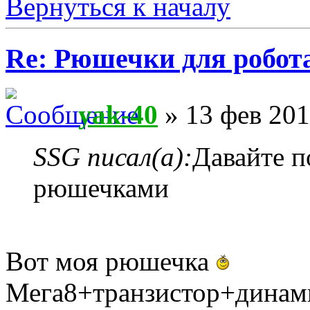
Вернуться к началу
Re: Рюшечки для робот
yak-40
» 13 фев 201
SSG писал(а):
Давайте п
рюшечками
Вот моя рюшечка
Мега8+транзистор+динами