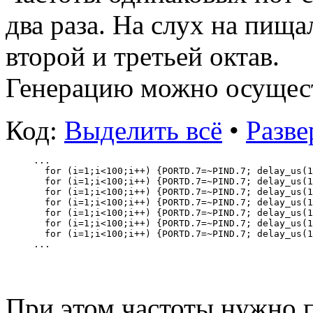
два раза. На слух на пища
второй и третьей октав.
Генерацию можно осуществ
Код:
Выделить всё
•
Разве
...
  for (i=1;i<100;i++) {PORTD.7=~PIND.7; delay_us(1
  for (i=1;i<100;i++) {PORTD.7=~PIND.7; delay_us(1
  for (i=1;i<100;i++) {PORTD.7=~PIND.7; delay_us(1
  for (i=1;i<100;i++) {PORTD.7=~PIND.7; delay_us(1
  for (i=1;i<100;i++) {PORTD.7=~PIND.7; delay_us(1
  for (i=1;i<100;i++) {PORTD.7=~PIND.7; delay_us(1
  for (i=1;i<100;i++) {PORTD.7=~PIND.7; delay_us(1
...
При этом частоты нужно 