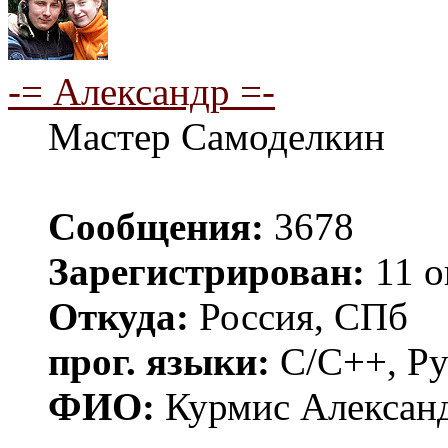
-= Александр =-
Мастер Самоделкин
Сообщения:
3678
Зарегистрирован:
11 о
Откуда:
Россия, СПб
прог. языки:
C/C++, Py
ФИО:
Курмис Алексан