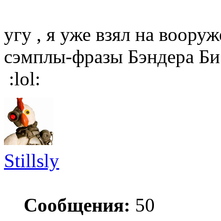
угу , я уже взял на воору
сэмплы-фразы Бэндера Би 
:lol:
Stillsly
Сообщения:
50