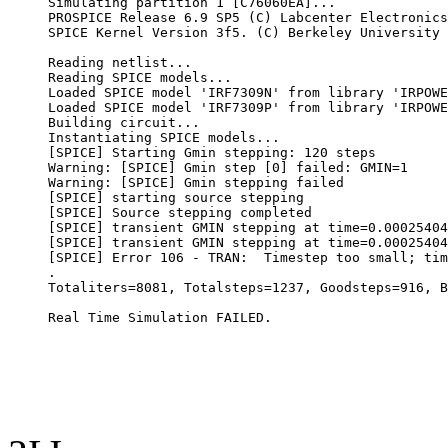
Simulating partition 1 [C76060EA]...
PROSPICE Release 6.9 SP5 (C) Labcenter Electronics
SPICE Kernel Version 3f5. (C) Berkeley University 
Reading netlist...
Reading SPICE models...
Loaded SPICE model 'IRF7309N' from library 'IRPOWE
Loaded SPICE model 'IRF7309P' from library 'IRPOWE
Building circuit...
Instantiating SPICE models...
[SPICE] Starting Gmin stepping: 120 steps
Warning: [SPICE] Gmin step [0] failed: GMIN=1
Warning: [SPICE] Gmin stepping failed
[SPICE] starting source stepping
[SPICE] Source stepping completed
[SPICE] transient GMIN stepping at time=0.00025404
[SPICE] transient GMIN stepping at time=0.00025404
[SPICE] Error 106 - TRAN:  Timestep too small; tim
.
Totaliters=8081, Totalsteps=1237, Goodsteps=916, B
Real Time Simulation FAILED.