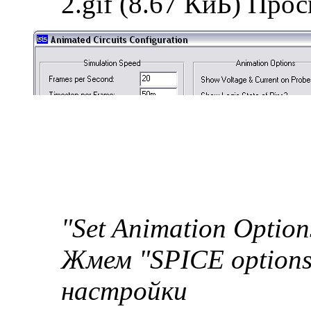
2.gif (8.67 КиБ) Про
"Set Animation Options
Жмем "SPICE options
настройки