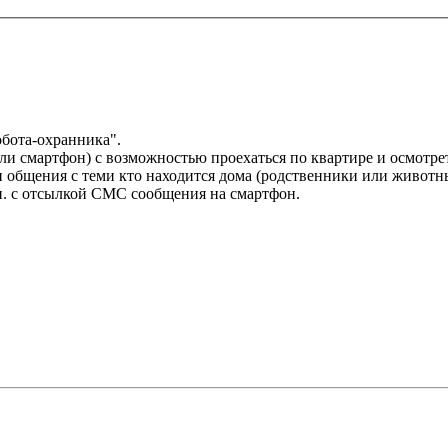
обота-охранника".
или смартфон) с возможностью проехаться по квартире и осмотре
 общения с теми кто находится дома (родственники или животн
 п. с отсылкой СМС сообщения на смартфон.