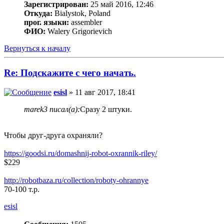
Зарегистрирован:
25 май 2016, 12:46
Откуда:
Bialystok, Poland
прог. языки:
assembler
ФИО:
Walery Grigorievich
Вернуться к началу
Re: Подскажите с чего начать.
esisl
» 11 авг 2017, 18:41
marek3 писал(а):
Сразу 2 штуки.
Чтобы друг-друга охраняли?
https://goodsi.ru/domashnij-robot-oxrannik-riley/
$229
http://robotbaza.ru/collection/roboty-ohrannye
70-100 т.р.
esisl