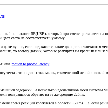
плз
итанный на питание 5В(USB), который при смене цвета света на 
и цвет света не соответствует нужному.
 и даже лучше, если подскажете, какие два цвета отличаются ме
расный, то возьму датчик, которые реагирует на красный или зе
' или '
motion to photon latency
'.
tency теста - это подопытная мышь, с замененной левой кнопкой 
меньшей задержки. За несколько недель твиков моей системы мн
оек я возвращаюсь обратно на те же средние 225ms.
 у меня время реакции колеблется в области ~50 ms. Т.е. если ра