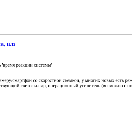
а, плз
ь 'время реакции системы'
еру/смартфон со скоростной съемкой, у многих новых есть режим 
тствующий светофильтр, операционный усилитель (возможно с п