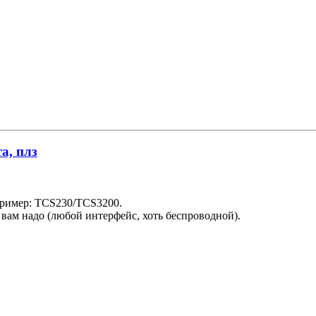
а, плз
апример: TCS230/TCS3200.
 вам надо (любой интерфейс, хоть беспроводной).