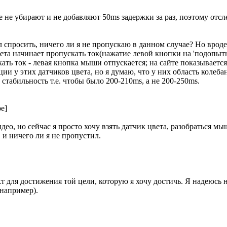
ме не убирают и не добавляют 50ms задержки за раз, поэтому от
ел спросить, ничего ли я не пропускаю в данном случае? Но вр
вета начинает пропускать ток(нажатие левой кнопки на 'подопы
ать ток - левая кнопка мыши отпускается; на сайте показывается 
ции у этих датчиков цвета, но я думаю, что у них область колеб
 стабильность т.е. чтобы было 200-210ms, а не 200-250ms.
e]
део, но сейчас я просто хочу взять датчик цвета, разобраться м
 и ничего ли я не пропустил.
т для достижения той цели, которую я хочу достичь. Я надеюсь
 например).