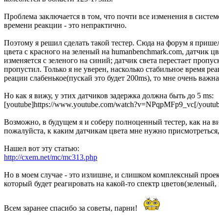
Проблема заключается в том, что почти все изменения в систе
времени реакции - это непрактично.
Поэтому я решил сделать такой тестер. Сюда на форум я приш
цвета с красного на зеленый на humanbenchmark.com, датчик ц
изменяется с зеленого на синий; датчик света перестает пропуск
пропустил. Только я не уверен, насколько стабильное время реа
реации слабенькое(пускай это будет 200ms), то мне очень важна
Но как я вижу, у этих датчиков задержка должна быть до 5 ms:
[youtube]https://www.youtube.com/watch?v=NPqpMFp9_vc[/youtub
Возможно, в будущем я и соберу полноценный тестер, как на ви
пожалуйста, к каким датчикам цвета мне нужно присмотреться,
Нашел вот эту статью:
http://cxem.net/mc/mc313.php
Но в моем случае - это излишне, и слишком комплексный проек
который будет реагировать на какой-то спектр цветов(зеленый,
Всем заранее спасибо за советы, парни!