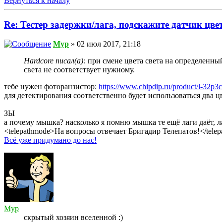
Вернуться к началу
Re: Тестер задержки/лага, подскажите датчик цвет
Myp
» 02 июл 2017, 21:18
Hardcore писал(а):
при смене цвета света на определенный
света не соответствует нужному.
тебе нужен фоторанзистор:
https://www.chipdip.ru/product/l-32p3c
для детектирования соответственно будет использоваться два ц
ЗЫ
а почему мышка? насколько я помню мышка те ещё лаги даёт, ла
<telepathmode>На вопросы отвечает Бригадир Телепатов!</tele
Всё уже придумано до нас!
Myp
скрытый хозяин вселенной :)