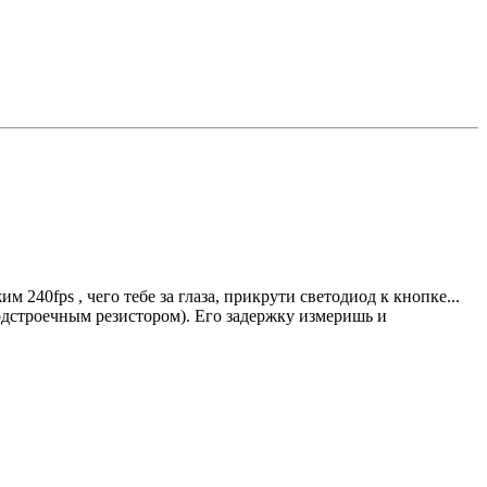
240fps , чего тебе за глаза, прикрути светодиод к кнопке...
одстроечным резистором). Его задержку измеришь и