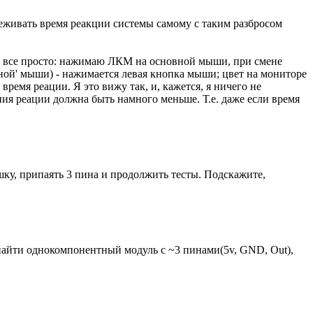
слеживать время реакции системы самому с таким разбросом
оде все просто: нажимаю ЛКМ на основной мыши, при смене
тной' мыши) - нажимается левая кнопка мыши; цвет на мониторе
время реации. Я это вижу так, и, кажется, я ничего не
ания реации должна быть намного меньше. Т.е. даже если время
ышку, припаять 3 пина и продолжить тесты. Подскажите,
 найти однокомпонентный модуль с ~3 пинами(5v, GND, Out),