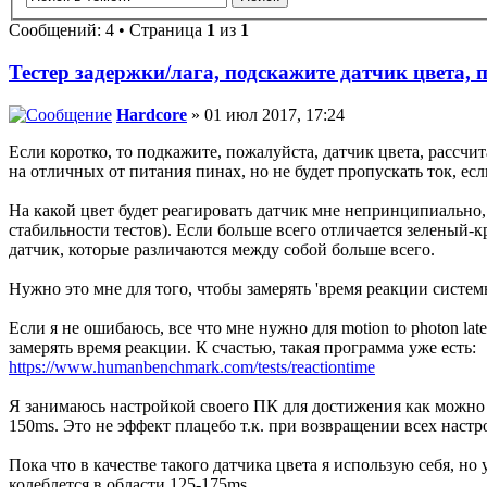
Сообщений: 4 • Страница
1
из
1
Тестер задержки/лага, подскажите датчик цвета, 
Hardcore
» 01 июл 2017, 17:24
Если коротко, то подкажите, пожалуйста, датчик цвета, рассч
на отличных от питания пинах, но не будет пропускать ток, есл
На какой цвет будет реагировать датчик мне непринципиально,
стабильности тестов). Если больше всего отличается зеленый-к
датчик, которые различаются между собой больше всего.
Нужно это мне для того, чтобы замерять 'время реакции системы
Если я не ошибаюсь, все что мне нужно для motion to photon la
замерять время реакции. К счастью, такая программа уже есть:
https://www.humanbenchmark.com/tests/reactiontime
Я занимаюсь настройкой своего ПК для достижения как можно 
150ms. Это не эффект плацебо т.к. при возвращении всех настр
Пока что в качестве такого датчика цвета я использую себя, но
колеблется в области 125-175ms.