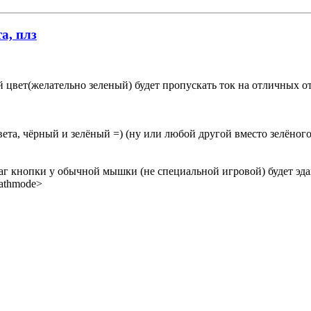
а, плз
 цвет(желательно зеленый) будет пропускать ток на отличных от 
вета, чёрный и зелёный =) (ну или любой другой вместо зелёног
г кнопки у обычной мышки (не специальной игровой) будет эдак 
pathmode>