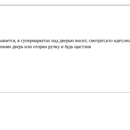
зывается, в супермаркетах над дверью висит, смотрит,кто идет,он
сними дверь или оторви ручку и будь щастлив