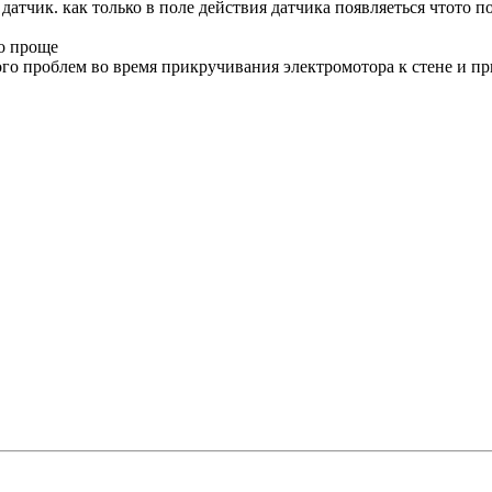
атчик. как только в поле действия датчика появляеться чтото п
го проще
ного проблем во время прикручивания электромотора к стене и п