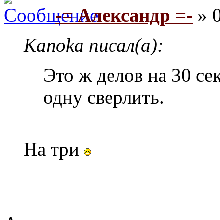
-= Александр =-
» 0
Kanoka писал(а):
Это ж делов на 30 се
одну сверлить.
На три