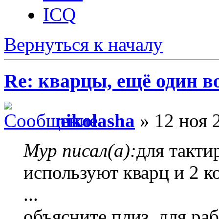
ICQ
Вернуться к началу
Re: кварцы, ещё один в
nikolasha
» 12 ноя 
Myp писал(а):
для такти
используют кварц и 2 к
...
объясните плиз, для р