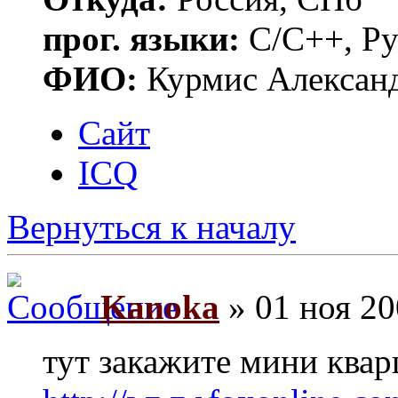
прог. языки:
C/C++, Py
ФИО:
Курмис Алексан
Сайт
ICQ
Вернуться к началу
Kanoka
» 01 ноя 20
тут закажите мини ква