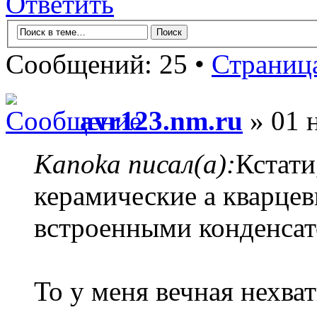
Ответить
Сообщений: 25 •
Страниц
avr123.nm.ru
» 01 н
Kanoka писал(а):
Кстати
керамические а кварцев
встроенными конденса
То у меня вечная нехват