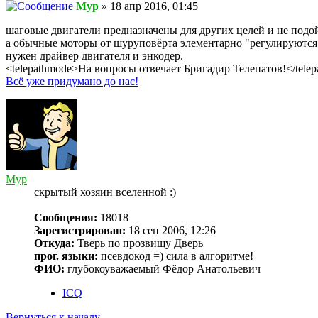
Myp
» 18 апр 2016, 01:45
шаговые двигатели предназначены для других целей и не подо
а обычные моторы от шуруповёрта элементарно "регулируются
нужен драйвер двигателя и энкодер.
<telepathmode>На вопросы отвечает Бригадир Телепатов!</tele
Всё уже придумано до нас!
Myp
скрытый хозяин вселенной :)
Сообщения:
18018
Зарегистрирован:
18 сен 2006, 12:26
Откуда:
Тверь по прозвищу Дверь
прог. языки:
псевдокод =) сила в алгоритме!
ФИО:
глубокоуважаемый Фёдор Анатольевич
ICQ
Вернуться к началу