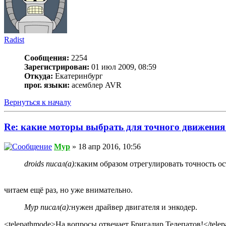
Radist
Сообщения:
2254
Зарегистрирован:
01 июл 2009, 08:59
Откуда:
Екатеринбург
прог. языки:
асемблер AVR
Вернуться к началу
Re: какие моторы выбрать для точного движения 
Myp
» 18 апр 2016, 10:56
droids писал(а):
каким образом отрегулировать точность о
читаем ещё раз, но уже внимательно.
Myp писал(а):
нужен драйвер двигателя и энкодер.
<telepathmode>На вопросы отвечает Бригадир Телепатов!</tele