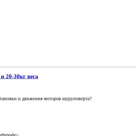
и 20-30кг веса
становки и движения моторов шуруповерта?
pathmode>