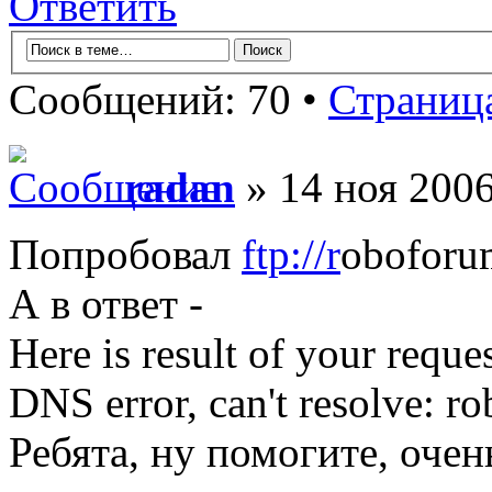
Ответить
Сообщений: 70 •
Страниц
radan
» 14 ноя 2006
Попробовал
ftp://r
оbоfоru
А в ответ -
Here is result of your reques
DNS error, can't resolve: r
Ребята, ну помогите, очен