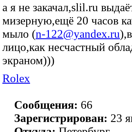
а я не закачал,slil.ru выд
мизерную,ещё 20 часов ка
мыло (
n-122@yandex.ru
),
лицо,как несчастный обл
экраном)))
Rolex
Сообщения:
66
Зарегистрирован:
23 я
Откуда:
Петербург