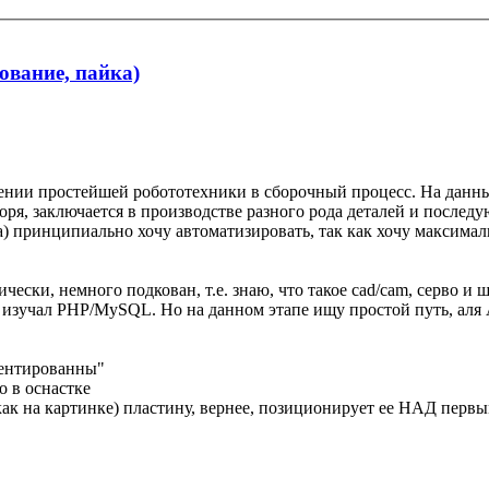
ование, пайка)
дрении простейшей робототехники в сборочный процесс. На данн
оворя, заключается в производстве разного рода деталей и послед
па) принципиально хочу автоматизировать, так как хочу максим
нически, немного подкован, т.е. знаю, что такое cad/cam, серво 
изучал PHP/MySQL. Но на данном этапе ищу простой путь, аля A
иентированны"
о в оснастке
как на картинке) пластину, вернее, позиционирует ее НАД первы