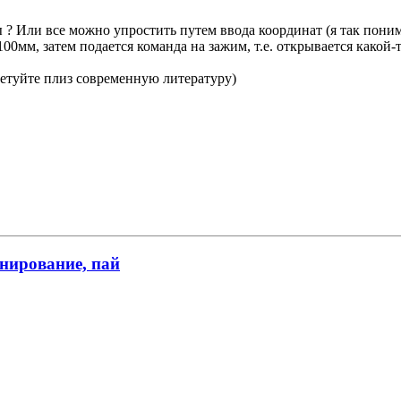
? Или все можно упростить путем ввода координат (я так поним
00мм, затем подается команда на зажим, т.е. открывается какой-т
ветуйте плиз современную литературу)
онирование, пай