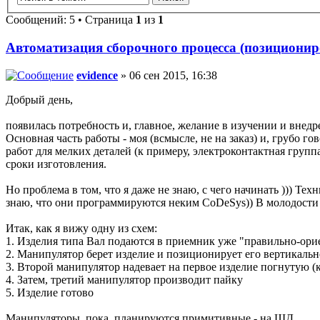
Сообщений: 5 • Страница
1
из
1
Автоматизация сборочного процесса (позиционир
evidence
» 06 сен 2015, 16:38
Добрый день,
появилась потребность и, главное, желание в изучении и вне
Основная часть работы - моя (всмысле, не на заказ) и, грубо г
работ для мелких деталей (к примеру, электроконтактная груп
сроки изготовления.
Но проблема в том, что я даже не знаю, с чего начинать ))) Тех
знаю, что они программируются неким CoDeSys)) В молодости 
Итак, как я вижу одну из схем:
1. Изделия типа Вал подаются в приемник уже "правильно-ор
2. Манипулятор берет изделие и позиционирует его вертикальн
3. Второй манипулятор надевает на первое изделие погнутую (
4. Затем, третий манипулятор производит пайку
5. Изделие готово
Манипуляторы, пока, планируются примитивные - на ШД.