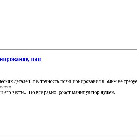
онирование, пай
ческих деталей, т.е. точность позиционирования в 5мкм не треб
место.
 его вести... Но все равно, робот-манипулятор нужен...