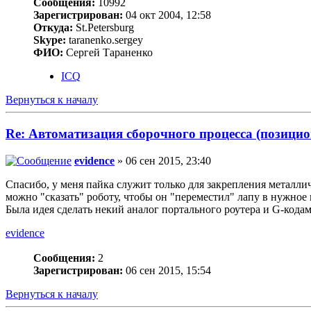
Сообщения:
10992
Зарегистрирован:
04 окт 2004, 12:58
Откуда:
St.Petersburg
Skype:
taranenko.sergey
ФИО:
Сергей Тараненко
ICQ
Вернуться к началу
Re: Автоматизация сборочного процесса (позици
evidence
» 06 сен 2015, 23:40
Спасибо, у меня пайка служит только для закрепления металли
можно "сказать" роботу, чтобы он "переместил" лапу в нужное 
Была идея сделать некий аналог портального роутера и G-кодами
evidence
Сообщения:
2
Зарегистрирован:
06 сен 2015, 15:54
Вернуться к началу