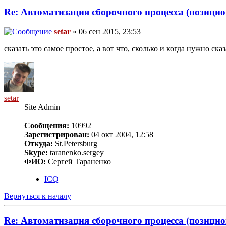
Re: Автоматизация сборочного процесса (позици
setar
» 06 сен 2015, 23:53
сказать это самое простое, а вот что, сколько и когда нужно сказа
setar
Site Admin
Сообщения:
10992
Зарегистрирован:
04 окт 2004, 12:58
Откуда:
St.Petersburg
Skype:
taranenko.sergey
ФИО:
Сергей Тараненко
ICQ
Вернуться к началу
Re: Автоматизация сборочного процесса (позици