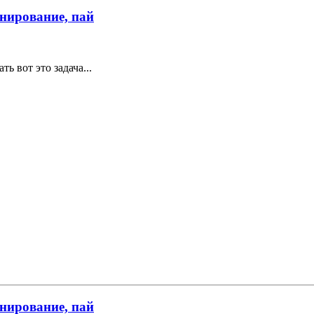
онирование, пай
ть вот это задача...
онирование, пай