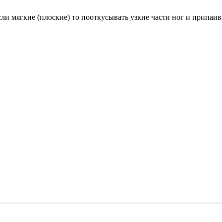
если мягкие (плоские) то пооткусывать узкие части ног и припаи