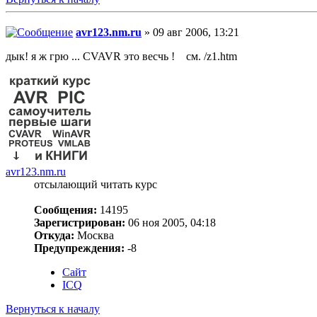
avr123.nm.ru
» 09 авг 2006, 13:21
дык! я ж грю ... CVAVR это весчь ! см. /z1.htm
avr123.nm.ru
отсылающий читать курс
Сообщения:
14195
Зарегистрирован:
06 ноя 2005, 04:18
Откуда:
Москва
Предупреждения:
-8
Сайт
ICQ
Вернуться к началу