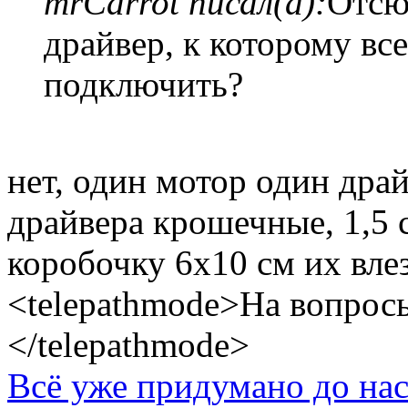
mrCarrot писал(а):
Отсюд
драйвер, к которому вс
подключить?
нет, один мотор один драй
драйвера крошечные, 1,5 
коробочку 6х10 см их влез
<telepathmode>На вопросы
</telepathmode>
Всё уже придумано до нас