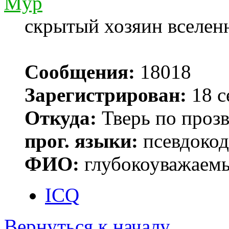
Myp
скрытый хозяин вселенн
Сообщения:
18018
Зарегистрирован:
18 с
Откуда:
Тверь по проз
прог. языки:
псевдокод 
ФИО:
глубокоуважаем
ICQ
Вернуться к началу