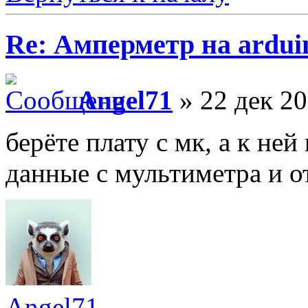
Re: Амперметр на ardui
Angel71
» 22 дек 20
берёте плату с мк, а к не
данные с мультиметра и о
Angel71