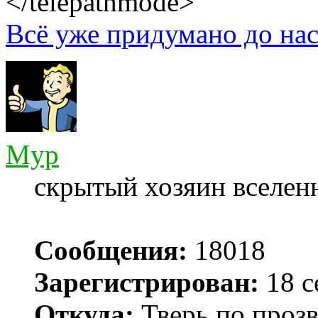
</telepathmode>
Всё уже придумано до нас
Myp
скрытый хозяин вселенн
Сообщения:
18018
Зарегистрирован:
18 с
Откуда:
Тверь по проз