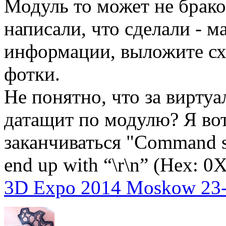
Модуль то может не брако
написали, что сделали - м
информации, выложите схе
фотки.
Не понятно, что за вирту
датащит по модулю? Я во
заканчиваться "Command st
end up with “\r\n” (Hex: 0
3D Expo 2014 Moskow 23-