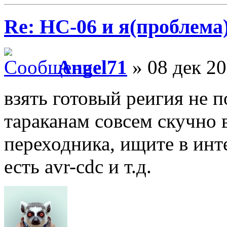
Re: HC-06 и я(проблема
Angel71
» 08 дек 20
взять готовый реигия не 
тараканам совсем скучно 
переходника, ищите в инте
есть avr-cdc и т.д.