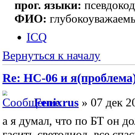
прог. языки:
псевдокод 
ФИО:
глубокоуважаем
ICQ
Вернуться к началу
Re: HC-06 и я(проблема
Fenixrus
» 07 дек 2
а я думал, что по БТ он д
гасить светодиод, все спа