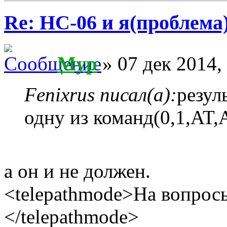
Re: HC-06 и я(проблема
Myp
» 07 дек 2014,
Fenixrus писал(а):
резул
одну из команд(0,1,A
а он и не должен.
<telepathmode>На вопросы
</telepathmode>