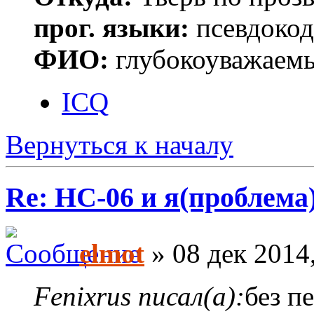
прог. языки:
псевдокод 
ФИО:
глубокоуважаем
ICQ
Вернуться к началу
Re: HC-06 и я(проблема
elmot
» 08 дек 2014
Fenixrus писал(а):
без п