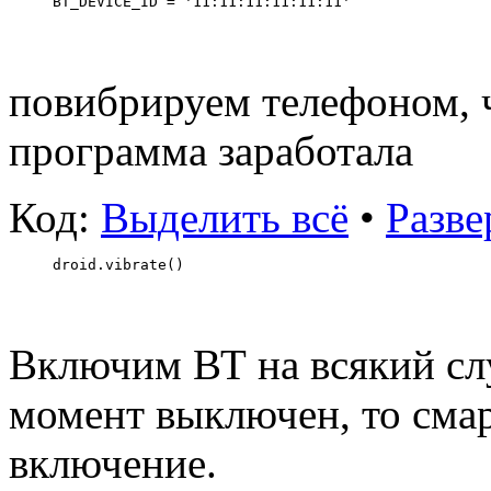
BT_DEVICE_ID = '11:11:11:11:11:11'
повибрируем телефоном, 
программа заработала
Код:
Выделить всё
•
Разве
droid.vibrate()
Включим ВТ на всякий сл
момент выключен, то сма
включение.