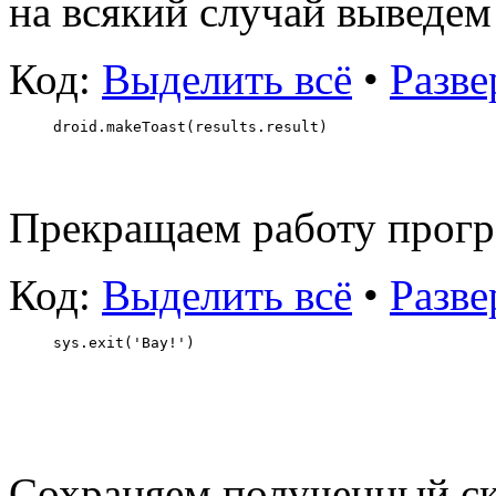
на всякий случай выведем 
Код:
Выделить всё
•
Разве
droid.makeToast(results.result)
Прекращаем работу прог
Код:
Выделить всё
•
Разве
sys.exit('Bay!')
Сохраняем полученный ск