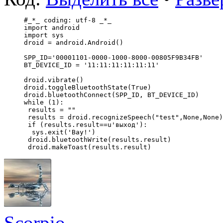
#_*_ coding: utf-8 _*_ 
import android 
import sys  
droid = android.Android()
SPP_ID='00001101-0000-1000-8000-00805F9B34FB' 
BT_DEVICE_ID = '11:11:11:11:11:11'   
droid.vibrate()  
droid.toggleBluetoothState(True)  
droid.bluetoothConnect(SPP_ID, BT_DEVICE_ID)   
while (1):   
 results = ""   
 results = droid.recognizeSpeech("test",None,None)
 if (results.result==u'выход'):     
  sys.exit('Bay!')  
 droid.bluetoothWrite(results.result)  
 droid.makeToast(results.result)
Scorpio