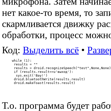
микрофона. Затем начинае
нет какое-то время, то за
скармливается движку рас
обработки, процесс можно
Код:
Выделить всё
•
Разве
while (1):   
 results = ""   
 results = droid.recognizeSpeech("test",None,None)
 if (results.result==u'выход'):     
  sys.exit('Bay!')  
 droid.bluetoothWrite(results.result)  
 droid.makeToast(results.result)
Т.о. программа будет раб