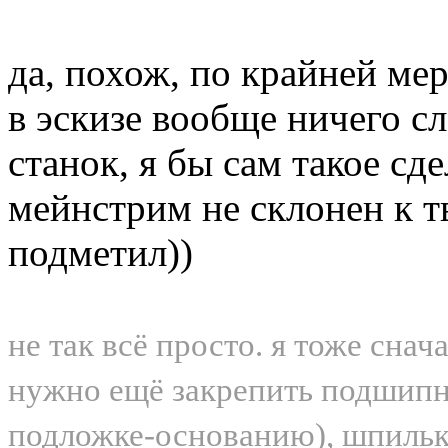
да, похож, по крайней мер
в эскизе вообще ничего с
станок, я бы сам такое сд
мейнстрим не склонен к т
подметил))
не так всё просто. я тоже снач
нужно ещё закрепить подшипн
подложке-основанию), шпильку 