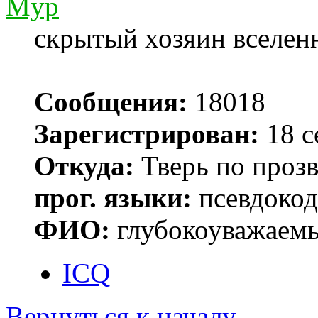
Myp
скрытый хозяин вселенн
Сообщения:
18018
Зарегистрирован:
18 с
Откуда:
Тверь по проз
прог. языки:
псевдокод 
ФИО:
глубокоуважаем
ICQ
Вернуться к началу