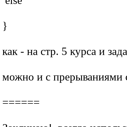
else
}
как - на стр. 5 курса и зада
можно и с прерываниями с
======