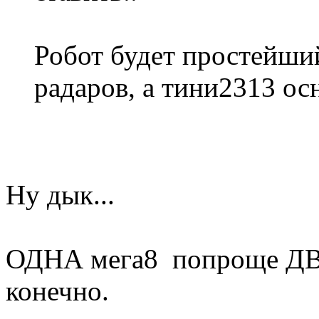
Робот будет простейший
радаров, а тини2313 ос
Ну дык...
ОДНА мега8 попроще ДВ
конечно.