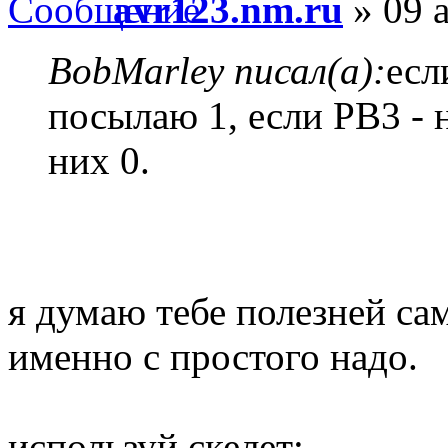
avr123.nm.ru
» 09 а
BobMarley писал(а):
есл
посылаю 1, если PB3 - 
них 0.
я думаю тебе полезней са
именно с простого надо.
используй скелет: