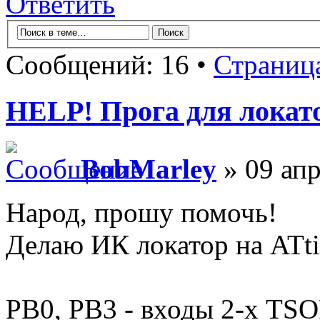
Ответить
Сообщений: 16 •
Страниц
HELP! Прога для локато
BobMarley
» 09 апр
Народ, прошу помочь!
Делаю ИК локатор на ATt
PB0, PB3 - входы 2-х TS