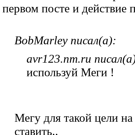
первом посте и действие п
BobMarley писал(а):
avr123.nm.ru писал(а)
используй Меги !
Мегу для такой цели на
ставить..