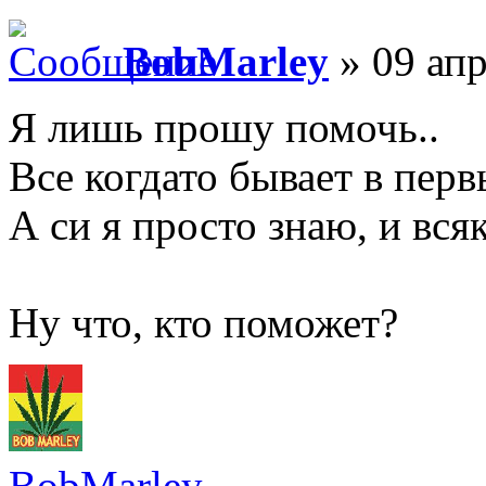
BobMarley
» 09 апр
Я лишь прошу помочь..
Все когдато бывает в перв
А си я просто знаю, и вся
Ну что, кто поможет?
BobMarley