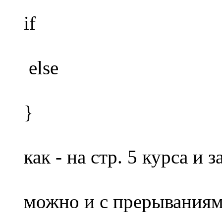
if
else
}
как - на стр. 5 курса и з
можно и с прерываниям