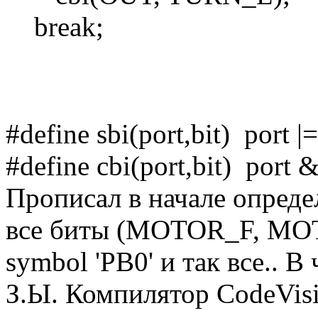
break;
#define sbi(port,bit) port |
#define cbi(port,bit) port 
Прописал в начале опреде
все биты (MOTOR_F, MOTO
symbol 'PB0' и так все.. В
З.Ы. Компилятор CodeVi