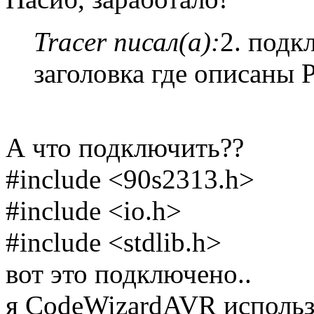
Tracer писал(а):
2. подк
заголовка где описаны 
А что подключить??
#include <90s2313.h>
#include <io.h>
#include <stdlib.h>
вот это подключено..
я CodeWizardAVR использ