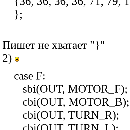
{36, 36, 36, 36, 71, 79, 
};
Пишет не хватает "}"
2)
case F:
sbi(OUT, MOTOR_F);
cbi(OUT, MOTOR_B);
cbi(OUT, TURN_R);
cbi(OUT, TURN_L);