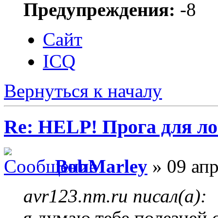
Предупреждения:
-8
Сайт
ICQ
Вернуться к началу
Re: HELP! Прога для ло
BobMarley
» 09 апр
avr123.nm.ru писал(а):
я думаю тебе полезней 