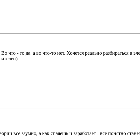
о что - то да, а во что-то нет. Хочется реально разбираться в э
нателен)
еории все заумно, а как спаяешь и заработает - все понятно стане