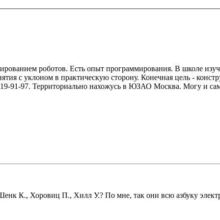
уированием роботов. Есть опыт программирования. В школе изуча
ятия с уклоном в практическую сторону. Конечная цель - констр
219-91-97. Территориально нахожусь в ЮЗАО Москва. Могу и сам
Шенк К., Хоровиц П., Хилл У.? По мне, так они всю азбуку элек