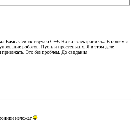
л Basic. Cейчас изучаю C++. Но вот электроника... В общем я
уирование роботов. Пусть и простеньких. Я в этом деле
 приезжать. Это без проблем. До свидания
троники изложат