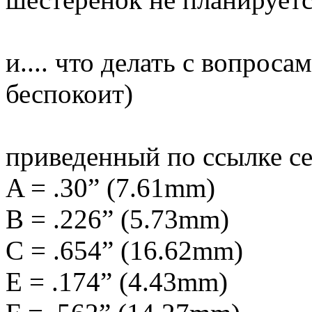
и.... что делать с вопроса
беспокоит)
приведенный по ссылке с
A = .30” (7.61mm)
B = .226” (5.73mm)
C = .654” (16.62mm)
E = .174” (4.43mm)