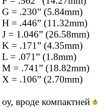
F = .562” (14.27mm)
G = .230” (5.84mm)
H = .446” (11.32mm)
J = 1.046” (26.58mm)
K = .171” (4.35mm)
L = .071” (1.8mm)
M = .741” (18.82mm)
X = .106” (2.70mm)
оу, вроде компактней