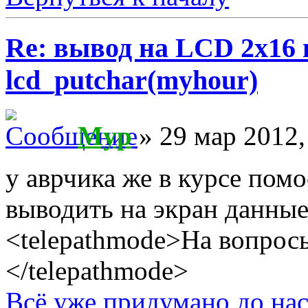
Re: вывод на LCD 2х16 
lcd_putchar(myhour)
Myp
» 29 мар 2012,
у аврчика же в курсе пом
выводить на экран данны
<telepathmode>На вопросы
</telepathmode>
Всё уже придумано до нас