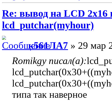
Re: вывод на LCD 2х16 
lcd_putchar(myhour)
к561ЛА7
» 29 мар 2
Romikgy писал(а):
lcd_p
lcd_putchar(0x30+((my
lcd_putchar(0x30+((myh
типа так наверное