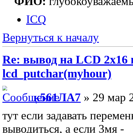
ФИО:
глубокоуважаем
ICQ
Вернуться к началу
Re: вывод на LCD 2х16 
lcd_putchar(myhour)
к561ЛА7
» 29 мар 
тут если задавать перемен
выводиться, а если 3мя -