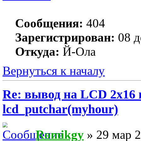
Сообщения:
404
Зарегистрирован:
08 д
Откуда:
Й-Ола
Вернуться к началу
Re: вывод на LCD 2х16 
lcd_putchar(myhour)
Romikgy
» 29 мар 2