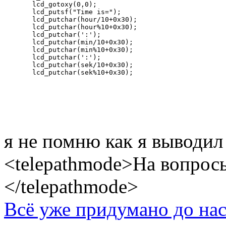
  lcd_gotoxy(0,0);
  lcd_putsf("Time is=");
  lcd_putchar(hour/10+0x30);
  lcd_putchar(hour%10+0x30);
  lcd_putchar(':');
  lcd_putchar(min/10+0x30);
  lcd_putchar(min%10+0x30);
  lcd_putchar(':');
  lcd_putchar(sek/10+0x30);
  lcd_putchar(sek%10+0x30);
я не помню как я выводил
<telepathmode>На вопросы
</telepathmode>
Всё уже придумано до нас