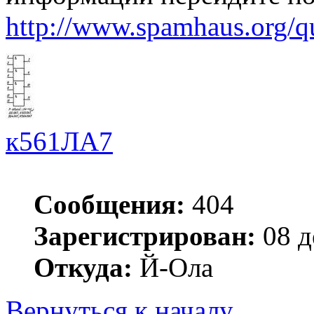
http://www.spamhaus.org/q
к561ЛА7
Сообщения:
404
Зарегистрирован:
08 д
Откуда:
Й-Ола
Вернуться к началу