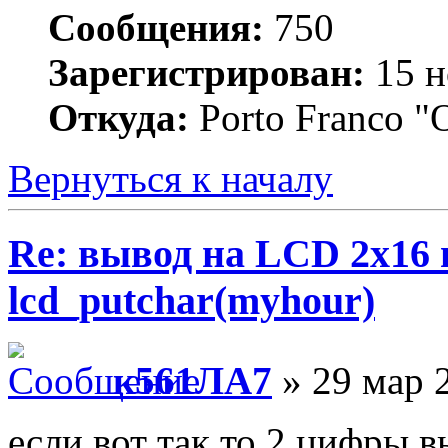
Сообщения:
750
Зарегистрирован:
15 н
Откуда:
Porto Franco "
Вернуться к началу
Re: вывод на LCD 2х16 
lcd_putchar(myhour)
к561ЛА7
» 29 мар 
если вот так то 2 цифры 