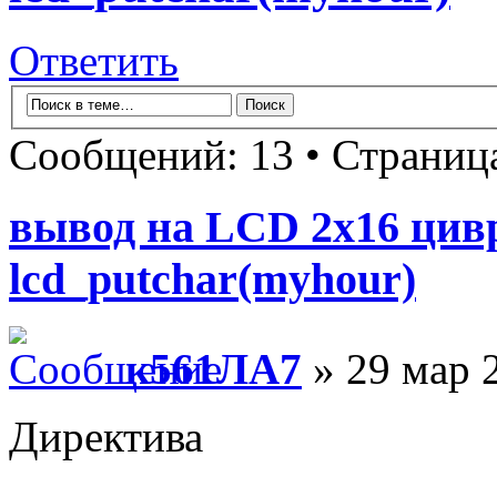
Ответить
Сообщений: 13 • Страни
вывод на LCD 2х16 цив
lcd_putchar(myhour)
к561ЛА7
» 29 мар 
Директива