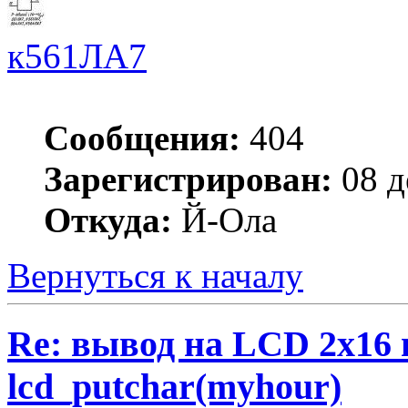
к561ЛА7
Сообщения:
404
Зарегистрирован:
08 д
Откуда:
Й-Ола
Вернуться к началу
Re: вывод на LCD 2х16 
lcd_putchar(myhour)