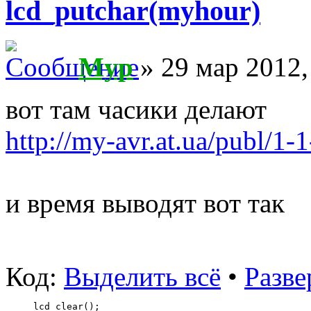
lcd_putchar(myhour)
Myp
» 29 мар 2012,
вот там часики делают
http://my-avr.at.ua/publ/1-
и время выводят вот так
Код:
Выделить всё
•
Разве
lcd_clear();