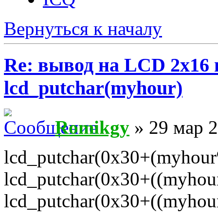
Вернуться к началу
Re: вывод на LCD 2х16 
lcd_putchar(myhour)
Romikgy
» 29 мар 2
lcd_putchar(0x30+(myhour
lcd_putchar(0x30+((myho
lcd_putchar(0x30+((myhou