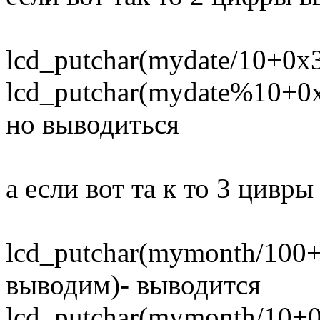
lcd_putchar(mydate/10+0x3
lcd_putchar(mydate%10+0x3
но выводиться
а если вот та к то 3 цивры
lcd_putchar(mymonth/100+0
выводим)- выводится
lcd_putchar(mymonth/10+0x