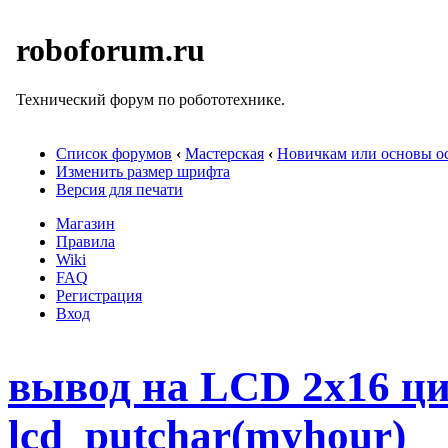
roboforum.ru
Технический форум по робототехнике.
Список форумов
‹
Мастерская
‹
Новичкам или основы ос
Изменить размер шрифта
Версия для печати
Магазин
Правила
Wiki
FAQ
Регистрация
Вход
вывод на LCD 2х16 ци
lcd_putchar(myhour)