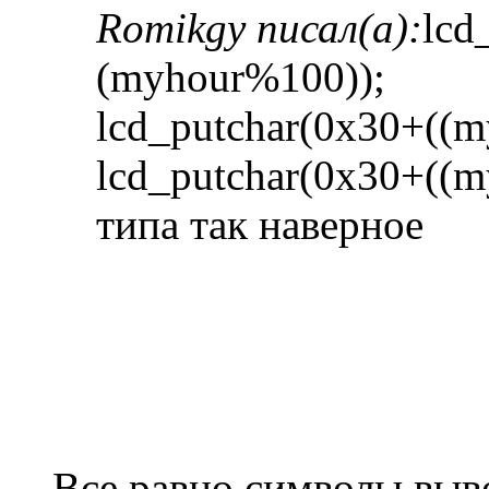
Romikgy писал(а):
lcd
(myhour%100));
lcd_putchar(0x30+((
lcd_putchar(0x30+((m
типа так наверное
Все равно символы выв