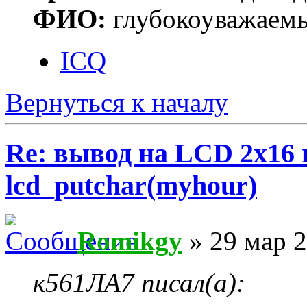
ФИО:
глубокоуважаем
ICQ
Вернуться к началу
Re: вывод на LCD 2х16 
lcd_putchar(myhour)
Romikgy
» 29 мар 2
к561ЛА7 писал(а):