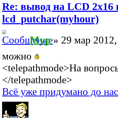
Re: вывод на LCD 2х16 
lcd_putchar(myhour)
Myp
» 29 мар 2012,
можно
<telepathmode>На вопросы
</telepathmode>
Всё уже придумано до нас