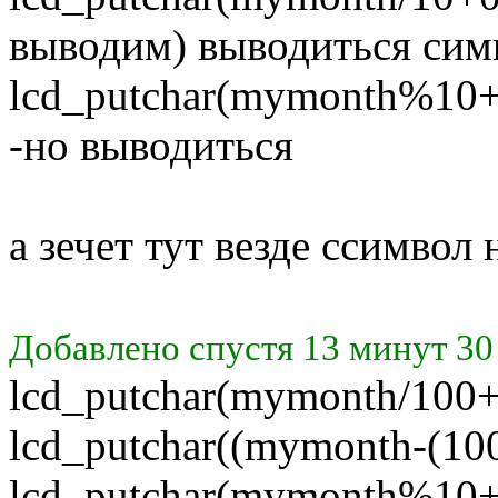
выводим) выводиться сим
lcd_putchar(mymonth%10+0
-но выводиться
а зечет тут везде ссимвол
Добавлено спустя 13 минут 30
lcd_putchar(mymonth/100+0
lcd_putchar((mymonth-(10
lcd_putchar(mymonth%10+0