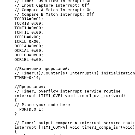
// Timer1 Overflow Interrupt: On
// Input Capture Interrupt: Off
// Compare A Match Interrupt: On
// Compare B Match Interrupt: Off
TCCR1A=0x01;
TCCR1B=0x09;
TCNT1H=0x00;
TCNT1L=0x00;
ICR1H=0x00;
ICR1L=0x00;
OCR1AH=0x00;
OCR1AL=0x00;
OCR1BH=0x00;
OCR1BL=0x00;
//Включение прерываний:
// Timer(s)/Counter(s) Interrupt(s) initialization
TIMSK=0x14;
//Прерывания:
// Timer1 overflow interrupt service routine
interrupt [TIM1_OVF] void timer1_ovf_isr(void)
{
// Place your code here
  PORTD.0=1;
}
// Timer1 output compare A interrupt service routi
interrupt [TIM1_COMPA] void timer1_compa_isr(void)
{