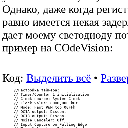
Однако, даже когда регис
равно имеется некая задер
дает моему светодиоду по
пример на COdeVision:
Код:
Выделить всё
•
Разве
//Настройка таймера:
// Timer/Counter 1 initialization
// Clock source: System Clock
// Clock value: 8000,000 kHz
// Mode: Fast PWM top=00FFh
// OC1A output: Discon.
// OC1B output: Discon.
// Noise Canceler: Off
// Input Capture on Falling Edge