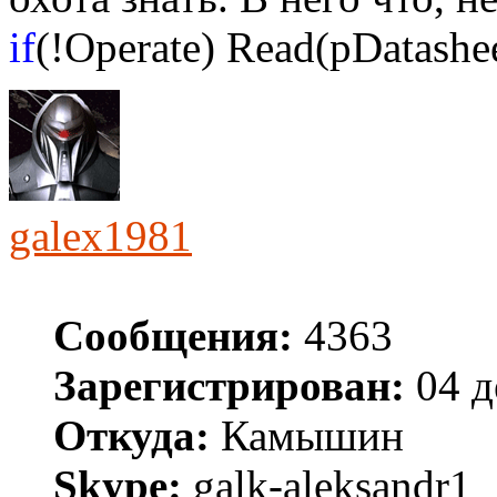
if
(!Operate) Read(pDatashee
galex1981
Сообщения:
4363
Зарегистрирован:
04 д
Откуда:
Камышин
Skype:
galk-aleksandr1