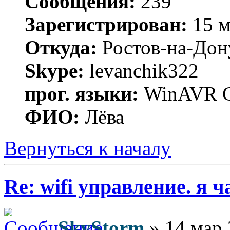
Сообщения:
239
Зарегистрирован:
15 м
Откуда:
Ростов-на-Дон
Skype:
levanchik322
прог. языки:
WinAVR C
ФИО:
Лёва
Вернуться к началу
Re: wifi управление. я ч
SkyStorm
» 14 мар 