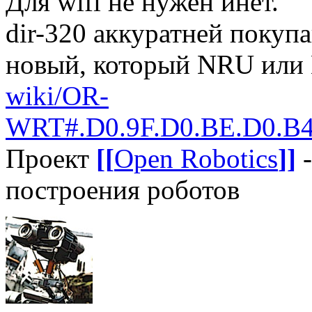
Для wifi не нужен инет.
dir-320 аккуратней покупа
новый, который NRU или 
wiki/OR-
WRT#.D0.9F.D0.BE.D0.B4
Проект
[[
Open Robotics
]]
-
построения роботов