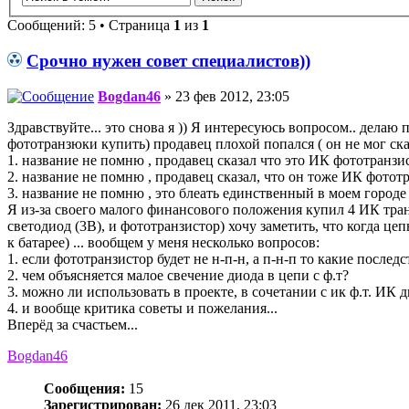
Сообщений: 5 • Страница
1
из
1
Срочно нужен совет специалистов))
Bogdan46
» 23 фев 2012, 23:05
Здравствуйте... это снова я )) Я интересуюсь вопросом.. дела
фототранзюки купить) продавец плохой попался ( он не мог сказа
1. название не помню , продавец сказал что это ИК фототранзист
2. название не помню , продавец сказал, что он тоже ИК фототр
3. название не помню , это блеать единственный в моем городе и
Я из-за своего малого финансового положения купил 4 ИК транз
светодиод (3В), и фототранзистор) хочу заметить, что когда цеп
к батарее) ... вообщем у меня несколько вопросов:
1. если фототранзистор будет не н-п-н, а п-н-п то какие послед
2. чем объясняется малое свечение диода в цепи с ф.т?
3. можно ли использовать в проекте, в сочетании с ик ф.т. ИК 
4. и вообще критика советы и пожелания...
Вперёд за счастьем...
Bogdan46
Сообщения:
15
Зарегистрирован:
26 дек 2011, 23:03