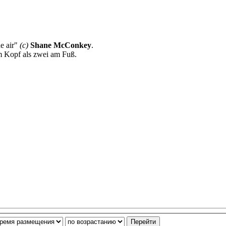
he air"
(с)
Shane McConkey
.
rm Kopf als zwei am Fuß.