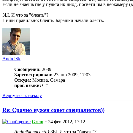
Если не знаешь где у пульта ик-диод, посвети им в вебкамеру (
ЗЫ. И что за "блеать"?
Пиши правильно: блеять. Барашки начали блеять.
AndreiSk
Сообщения:
2639
Зарегистрирован:
23 апр 2009, 17:03
Откуда:
Москва, Самара
прог. языки:
C#
Вернуться к началу
Re: Срочно нужен совет специалистов))
Grem
» 24 фев 2012, 17:12
AndreiSk писал(а):
ЗЫ. И что за "блеать"?