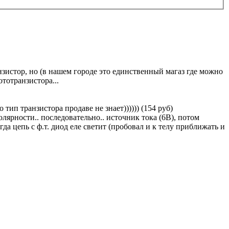
нзистор, но (в нашем городе это единственный магаз где можно
ототранзистора...
тип транзистора продаве не знает)))))) (154 руб)
лярности.. последовательно.. источник тока (6В), потом
гда цепь с ф.т. диод еле светит (пробовал и к телу приближать и