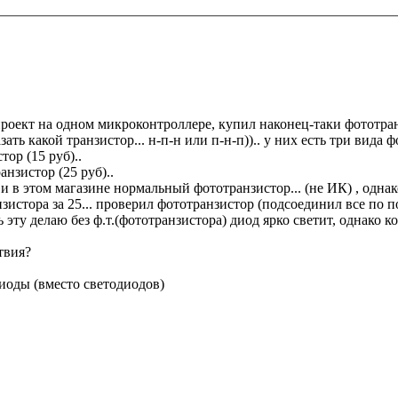
ю проект на одном микроконтроллере, купил наконец-таки фототра
ть какой транзистор... н-п-н или п-н-п)).. у них есть три вида ф
ор (15 руб)..
анзистор (25 руб)..
 в этом магазине нормальный фототранзистор... (не ИК) , однако 
истора за 25... проверил фототранзистор (подсоединил все по по
ь эту делаю без ф.т.(фототранзистора) диод ярко светит, однако ко
ствия?
диоды (вместо светодиодов)