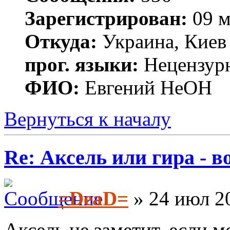
Зарегистрирован:
09 м
Откуда:
Украина, Киев
прог. языки:
Нецензур
ФИО:
Евгений НеОН
Вернуться к началу
Re: Аксель или гира - в
=DeaD=
» 24 июл 20
Аксель не заметит, если м