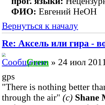
прог. языки:
Нецензур
ФИО:
Евгений НеОН
Вернуться к началу
Re: Аксель или гира - в
Grem
» 24 июл 2011
gps
"There is nothing better th
through the air"
(с)
Shane 