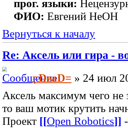
прог. языки:
Нецензур
ФИО:
Евгений НеОН
Вернуться к началу
Re: Аксель или гира - в
=DeaD=
» 24 июл 20
Аксель максимум чего не з
то ваш мотик крутить нач
Проект
[[
Open Robotics
]]
-