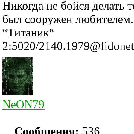
Никогда не бойся делать т
был сооружен любителем
“Титаник“
2:5020/2140.1979@fidonet
NeON79
Сообщения:
536