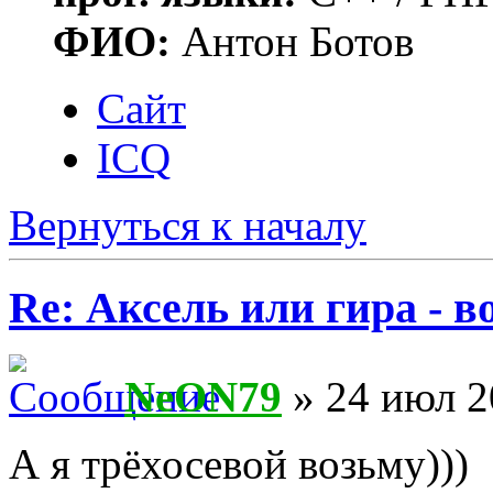
ФИО:
Антон Ботов
Сайт
ICQ
Вернуться к началу
Re: Аксель или гира - в
NeON79
» 24 июл 2
А я трёхосевой возьму)))