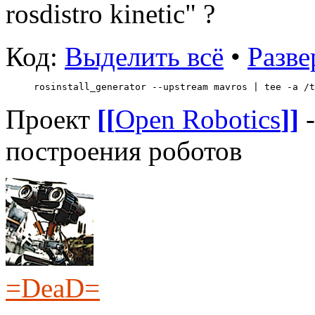
rosdistro kinetic" ?
Код:
Выделить всё
•
Разве
rosinstall_generator --upstream mavros | tee -a /t
Проект
[[
Open Robotics
]]
-
построения роботов
=DeaD=