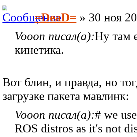
=DeaD=
» 30 ноя 20
Vooon писал(а):
Ну там е
кинетика.
Вот блин, и правда, но то
загрузке пакета мавлинк:
Vooon писал(а):
# we use 
ROS distros as it's not di