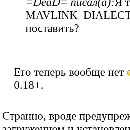
=DeaD= писал(а):
Я 
MAVLINK_DIALECT 
поставить?
Его теперь вообще нет
0.18+.
Странно, вроде предупреж
загруженном и установлен