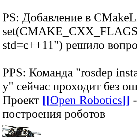
PS: Добавление в CMakeLis
set(CMAKE_CXX_FLAGS
std=c++11") решило вопро
PPS: Команда "rosdep instal
y" сейчас проходит без о
Проект
[[
Open Robotics
]]
-
построения роботов