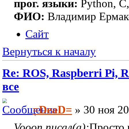
прог. языки:
Python, C,
ФИО:
Владимир Ермак
Сайт
Вернуться к началу
Re: ROS, Raspberri Pi, R
все
=DeaD=
» 30 ноя 20
Vooon писал(а):
Просто 