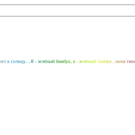
н
е
т
к
с
о
л
н
ц
у
…
Я
-
з
е
л
ё
н
ы
й
б
а
м
б
у
к
,
я
-
з
е
л
ё
н
ы
й
б
а
м
б
у
к
,
м
е
н
я
т
я
н