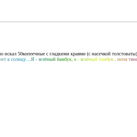
о искал 50копеечные с гладкими краями (с насечкой толстоваты),
н
е
т
к
с
о
л
н
ц
у
…
Я
-
з
е
л
ё
н
ы
й
б
а
м
б
у
к
,
я
-
з
е
л
ё
н
ы
й
б
а
м
б
у
к
,
м
е
н
я
т
я
н