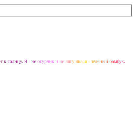
е
т
к
с
о
л
н
ц
у
.
Я
-
н
е
о
г
у
р
ч
и
к
и
н
е
л
я
г
у
ш
к
а
,
я
-
з
е
л
ё
н
ы
й
б
а
м
б
у
к
.