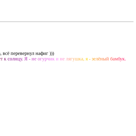
 всё перевернул нафиг )))
е
т
к
с
о
л
н
ц
у
.
Я
-
н
е
о
г
у
р
ч
и
к
и
н
е
л
я
г
у
ш
к
а
,
я
-
з
е
л
ё
н
ы
й
б
а
м
б
у
к
.