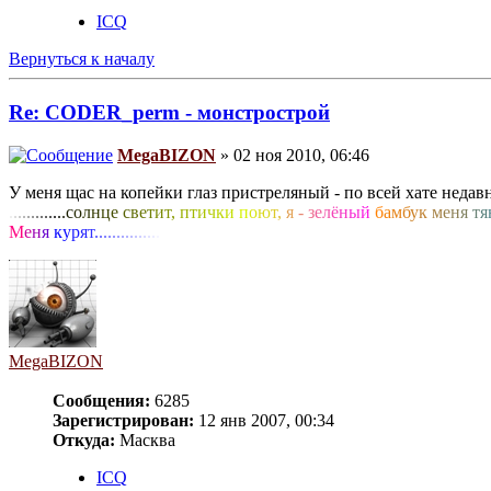
ICQ
Вернуться к началу
Re: CODER_perm - монстрострой
MegaBIZON
» 02 ноя 2010, 06:46
У меня щас на копейки глаз пристреляный - по всей хате недавн
.
.
.
.
.
.
.
.
.
.
.
.
.
с
о
л
н
ц
е
с
в
е
т
и
т
,
п
т
и
ч
к
и
п
о
ю
т
,
я
-
з
е
л
ё
н
ы
й
б
а
м
б
у
к
м
е
н
я
т
я
М
е
н
я
к
у
р
я
т
.
.
.
.
.
.
.
.
.
.
.
.
.
.
.
MegaBIZON
Сообщения:
6285
Зарегистрирован:
12 янв 2007, 00:34
Откуда:
Масква
ICQ