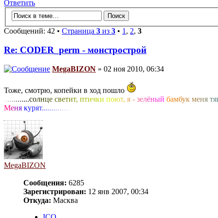
Ответить
Сообщений: 42 •
Страница
3
из
3
•
1
,
2
,
3
Re: CODER_perm - монстрострой
MegaBIZON
» 02 ноя 2010, 06:34
Тоже, смотрю, копейки в ход пошло
.
.
.
.
.
.
.
.
.
.
.
.
.
с
о
л
н
ц
е
с
в
е
т
и
т
,
п
т
и
ч
к
и
п
о
ю
т
,
я
-
з
е
л
ё
н
ы
й
б
а
м
б
у
к
м
е
н
я
т
я
М
е
н
я
к
у
р
я
т
.
.
.
.
.
.
.
.
.
.
.
.
.
.
.
MegaBIZON
Сообщения:
6285
Зарегистрирован:
12 янв 2007, 00:34
Откуда:
Масква
ICQ