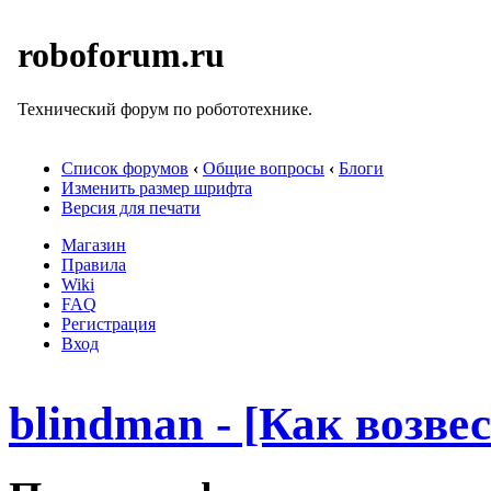
roboforum.ru
Технический форум по робототехнике.
Список форумов
‹
Общие вопросы
‹
Блоги
Изменить размер шрифта
Версия для печати
Магазин
Правила
Wiki
FAQ
Регистрация
Вход
blindman - [Как возвес