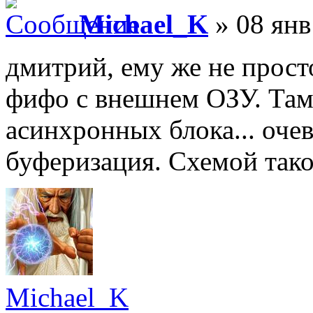
Michael_K
» 08 янв
дмитрий, ему же не прост
фифо с внешнем ОЗУ. Там
асинхронных блока... оч
буферизация. Схемой такое
Michael_K