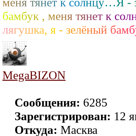
м
е
н
я
т
я
н
е
т
к
с
о
л
н
ц
у
…
Я
-
б
а
м
б
у
к
,
м
е
н
я
т
я
н
е
т
к
с
о
л
л
я
г
у
ш
к
а
,
я
-
з
е
л
ё
н
ы
й
б
а
м
б
MegaBIZON
Сообщения:
6285
Зарегистрирован:
12 я
Откуда:
Масква