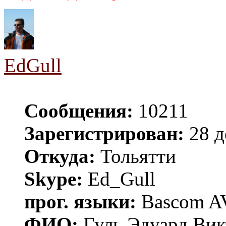
EdGull
Сообщения:
10211
Зарегистрирован:
28 д
Откуда:
Тольятти
Skype:
Ed_Gull
прог. языки:
Bascom AV
ФИО:
Гуль Эдуард Вик