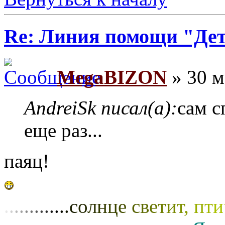
Re: Линия помощи "Де
MegaBIZON
» 30 м
AndreiSk писал(а):
сам с
еще раз...
паяц!
.
.
.
.
.
.
.
.
.
.
.
.
.
с
о
л
н
ц
е
с
в
е
т
и
т
,
п
т
и