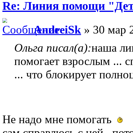
Re: Линия помощи "Де
AndreiSk
» 30 мар 
Ольга писал(а):
наша ли
помогает взрослым ... с
... что блокирует полно
Не надо мне помогать
сам справлюсь с ней.. пот